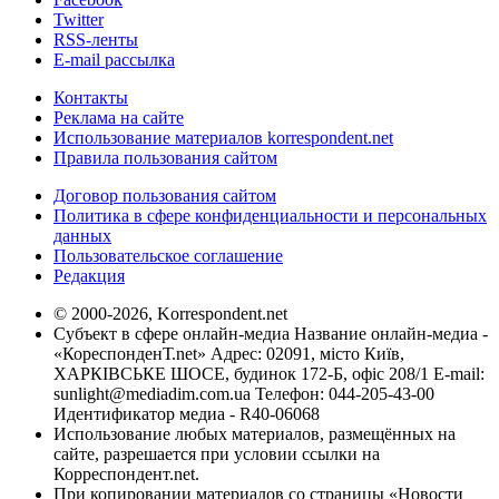
Twitter
RSS-ленты
E-mail рассылка
Контакты
Реклама на сайте
Использование материалов korrespondent.net
Правила пользования сайтом
Договор пользования сайтом
Политика в сфере конфиденциальности и персональных
данных
Пользовательское соглашение
Редакция
© 2000-2026, Korrespondent.net
Субъект в сфере онлайн-медиа Название онлайн-медиа -
«КореспонденТ.net» Адрес: 02091, місто Київ,
ХАРКІВСЬКЕ ШОСЕ, будинок 172-Б, офіс 208/1 E-mail:
sunlight@mediadim.com.ua
Телефон: 044-205-43-00
Идентификатор медиа - R40-06068
Использование любых материалов, размещённых на
сайте, разрешается при условии ссылки на
Корреспондент.net.
При копировании материалов со страницы «Новости