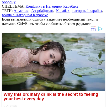
оборону
СПЕЦТЕМА:
Конфликт в Нагорном Карабахе
ТЕГИ:
Армения
,
Азербайджан
,
Карабах
,
нагорный карабах
,
война в Нагорном Карабахе
Если вы заметили ошибку, выделите необходимый текст и
нажмите Ctrl+Enter, чтобы сообщить об этом редакции.