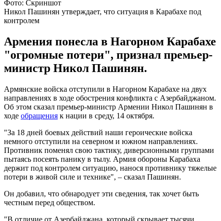
Фото: Скриншот
Никол Пашинян утверждает, что ситуация в Карабахе под
контролем
Армения понесла в Нагорном Карабахе
"огромные потери", признал премьер-
министр Никол Пашинян.
Армянские войска отступили в Нагорном Карабахе на двух
направлениях в ходе обострения конфликта с Азербайджаном.
Об этом сказал премьер-министр Армении Никол Пашинян в
ходе
обращения
к нации в среду, 14 октября.
"За 18 дней боевых действий наши героические войска
немного отступили на северном и южном направлениях.
Противник поменял свою тактику, диверсионными группами
пытаясь посеять панику в тылу. Армия обороны Карабаха
держит под контролем ситуацию, нанося противнику тяжелые
потери в живой силе и технике", – сказал Пашинян.
Он добавил, что обнародует эти сведения, так хочет быть
честным перед обществом.
"В отличие от Азербайджана, который скрывает тысячи