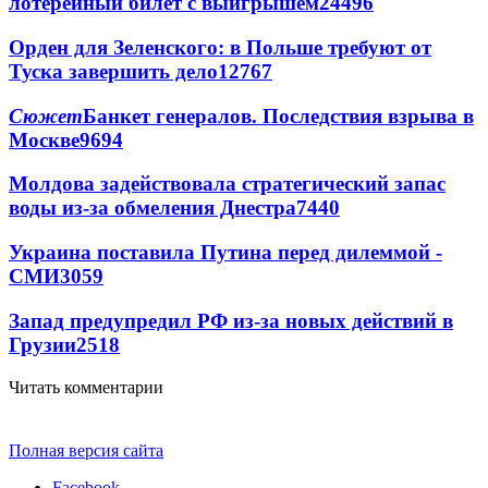
лотерейный билет с выигрышем
24496
Орден для Зеленского: в Польше требуют от
Туска завершить дело
12767
Сюжет
Банкет генералов. Последствия взрыва в
Москве
9694
Молдова задействовала стратегический запас
воды из-за обмеления Днестра
7440
Украина поставила Путина перед дилеммой -
СМИ
3059
Запад предупредил РФ из-за новых действий в
Грузии
2518
Читать комментарии
Полная версия сайта
Facebook