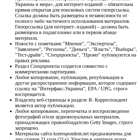
Украины и мира», для интернет-изданий – обязательна
прямая открытая для поисковых систем гиперссылка.
Ссылка должна быть размещена в независимости от
полного либо частичного использования материалов.
Гиперссылка (для интернет- изданий) – должна быть
размещена в подзаголовке или в первом абзаце
материала.
Новости с пометками "Мнение", "Экспертиза",
"Заявление", "Регионы", "Деньги", "Власть", "Выборы",
"Тест-драйв", "Спецпроекты", "Промо" публикуются на
правах рекламы.
Раздел Спецпроекты создается совместно с
коммерческими партнерами.
Любое копирование, публикация, републикация и
другое распространение информации, которое содержит
ссылку на "Интерфакс-Украина", EPA / UPG, строго
воспрещается.
Владелец веб-страницы в разделе Я- Корреспондент
является автор публикации.
Любое копирование, перепечатка и воспроизведение
фотографий и/или аудиовизуальных материалов,
принадлежащих правообладателю Getty Images, строго
запрещено.
Материалы сайта korrespondent.net предназначены для
лиц старше 21 года (21+). Участие в азартных играх