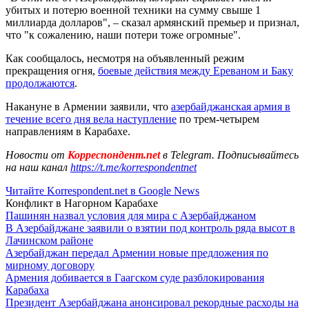
убитых и потерю военной техники на сумму свыше 1
миллиарда долларов", – сказал армянский премьер и признал,
что "к сожалению, наши потери тоже огромные".
Как сообщалось, несмотря на объявленный режим
прекращения огня,
боевые действия между Ереваном и Баку
продолжаются
.
Накануне в Армении заявили, что
азербайджанская армия в
течение всего дня вела наступление
по трем-четырем
направлениям в Карабахе.
Новости от
Корреспондент.net
в Telegram. Подписывайтесь
на наш канал
https://t.me/korrespondentnet
Читайте Korrespondent.net в Google News
Конфликт в Нагорном Карабахе
Пашинян назвал условия для мира с Азербайджаном
В Азербайджане заявили о взятии под контроль ряда высот в
Лачинском районе
Азербайджан передал Армении новые предложения по
мирному договору
Армения добивается в Гаагском суде разблокирования
Карабаха
Президент Азербайджана анонсировал рекордные расходы на