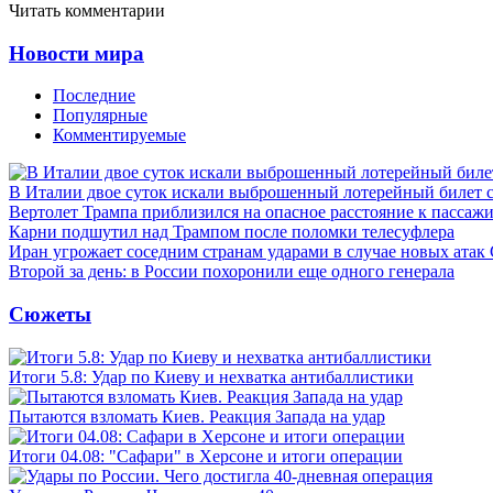
Читать комментарии
Новости мира
Последние
Популярные
Комментируемые
В Италии двое суток искали выброшенный лотерейный билет
Вертолет Трампа приблизился на опасное расстояние к пассаж
Карни подшутил над Трампом после поломки телесуфлера
Иран угрожает соседним странам ударами в случае новых ат
Второй за день: в России похоронили еще одного генерала
Сюжеты
Итоги 5.8: Удар по Киеву и нехватка антибаллистики
Пытаются взломать Киев. Реакция Запада на удар
Итоги 04.08: "Сафари" в Херсоне и итоги операции