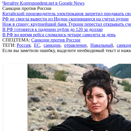
Читайте Korrespondent.net в Google News
Санкции против России
Китайский производитель электрокаров запретил продавать св
РФ не смогла вывести из Индии скопившиеся на счетах рупии
Нож в спину: крупнейший банк Турции перестал открывать сче
В РФ готовятся к падению рубля до 120 за доллар
В РФ во время рейса сломались четыре самолета за день
СПЕЦТЕМА:
Санкции против России
ТЕГИ:
Россия
,
ЕС
,
санкции
,
отравление
,
Навальный
,
санкци
Если вы заметили ошибку, выделите необходимый текст и нажми