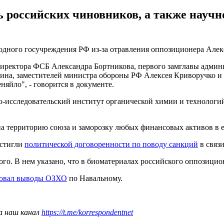
российских чиновников, а также научн
одного госучреждения РФ из-за отравления оппозиционера Алек
иректора ФСБ Александра Бортникова, первого замглавы админи
ина, заместителей министра обороны РФ Алексея Криворучко и 
яйло", - говорится в документе.
-исследовательский институт органической химии и технологи
на территорию союза и заморозку любых финансовых активов в 
остигли
политической договоренности по поводу санкций
в связи
го. В нем указано, что в биоматериалах российского оппозици
ровал выводы ОЗХО
по Навальному.
а наш канал
https://t.me/korrespondentnet