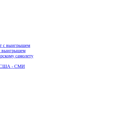
 с выигрышем
ирскому самолету
ак США - СМИ