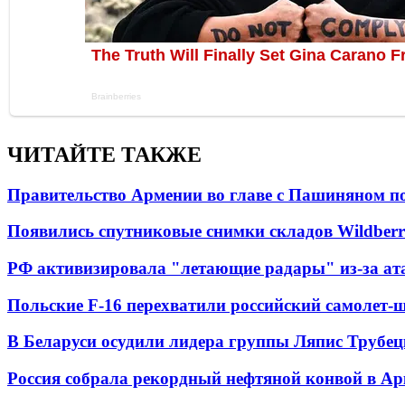
ЧИТАЙТЕ ТАКЖЕ
Правительство Армении во главе с Пашиняном по
Появились спутниковые снимки складов Wildberr
РФ активизировала "летающие радары" из-за а
Польские F-16 перехватили российский самолет-
В Беларуси осудили лидера группы Ляпис Трубе
Россия собрала рекордный нефтяной конвой в Ар