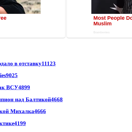
дало в отставку
11123
ies
9025
так ВСУ
4899
шпион над Балтикой
4668
цкой Михалка
4666
ктике
4199