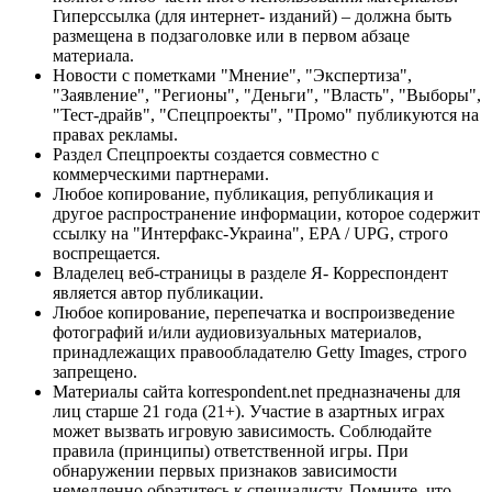
Гиперссылка (для интернет- изданий) – должна быть
размещена в подзаголовке или в первом абзаце
материала.
Новости с пометками "Мнение", "Экспертиза",
"Заявление", "Регионы", "Деньги", "Власть", "Выборы",
"Тест-драйв", "Спецпроекты", "Промо" публикуются на
правах рекламы.
Раздел Спецпроекты создается совместно с
коммерческими партнерами.
Любое копирование, публикация, републикация и
другое распространение информации, которое содержит
ссылку на "Интерфакс-Украина", EPA / UPG, строго
воспрещается.
Владелец веб-страницы в разделе Я- Корреспондент
является автор публикации.
Любое копирование, перепечатка и воспроизведение
фотографий и/или аудиовизуальных материалов,
принадлежащих правообладателю Getty Images, строго
запрещено.
Материалы сайта korrespondent.net предназначены для
лиц старше 21 года (21+). Участие в азартных играх
может вызвать игровую зависимость. Соблюдайте
правила (принципы) ответственной игры. При
обнаружении первых признаков зависимости
немедленно обратитесь к специалисту. Помните, что