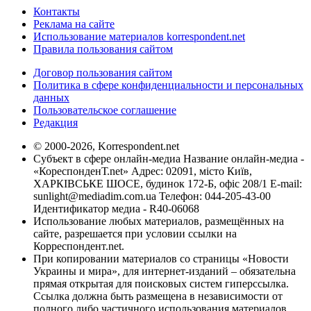
Контакты
Реклама на сайте
Использование материалов korrespondent.net
Правила пользования сайтом
Договор пользования сайтом
Политика в сфере конфиденциальности и персональных
данных
Пользовательское соглашение
Редакция
© 2000-2026, Korrespondent.net
Субъект в сфере онлайн-медиа Название онлайн-медиа -
«КореспонденТ.net» Адрес: 02091, місто Київ,
ХАРКІВСЬКЕ ШОСЕ, будинок 172-Б, офіс 208/1 E-mail:
sunlight@mediadim.com.ua
Телефон: 044-205-43-00
Идентификатор медиа - R40-06068
Использование любых материалов, размещённых на
сайте, разрешается при условии ссылки на
Корреспондент.net.
При копировании материалов со страницы «Новости
Украины и мира», для интернет-изданий – обязательна
прямая открытая для поисковых систем гиперссылка.
Ссылка должна быть размещена в независимости от
полного либо частичного использования материалов.