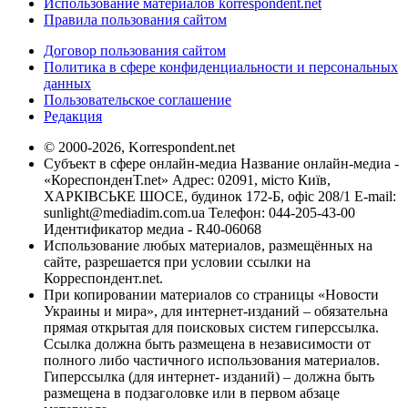
Использование материалов korrespondent.net
Правила пользования сайтом
Договор пользования сайтом
Политика в сфере конфиденциальности и персональных
данных
Пользовательское соглашение
Редакция
© 2000-2026, Korrespondent.net
Субъект в сфере онлайн-медиа Название онлайн-медиа -
«КореспонденТ.net» Адрес: 02091, місто Київ,
ХАРКІВСЬКЕ ШОСЕ, будинок 172-Б, офіс 208/1 E-mail:
sunlight@mediadim.com.ua
Телефон: 044-205-43-00
Идентификатор медиа - R40-06068
Использование любых материалов, размещённых на
сайте, разрешается при условии ссылки на
Корреспондент.net.
При копировании материалов со страницы «Новости
Украины и мира», для интернет-изданий – обязательна
прямая открытая для поисковых систем гиперссылка.
Ссылка должна быть размещена в независимости от
полного либо частичного использования материалов.
Гиперссылка (для интернет- изданий) – должна быть
размещена в подзаголовке или в первом абзаце