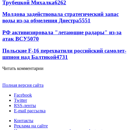
Трубецкой Михалка
6262
Молдова задействовала стратегический запас
воды из-за обмеления Днестра
5551
РФ активизировала "летающие радары" из-за
атак ВСУ
5070
Польские F-16 перехватили российский самолет-
шпион над Балтикой
4731
Читать комментарии
Полная версия сайта
Facebook
Twitter
RSS-ленты
E-mail рассылка
Контакты
Реклама на сайте