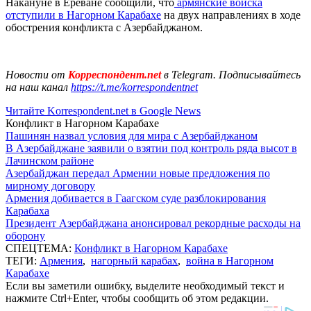
Накануне в Ереване сообщили, что
армянские войска
отступили в Нагорном Карабахе
на двух направлениях в ходе
обострения конфликта с Азербайджаном.
Новости от
Корреспондент.net
в Telegram. Подписывайтесь
на наш канал
https://t.me/korrespondentnet
Читайте Korrespondent.net в Google News
Конфликт в Нагорном Карабахе
Пашинян назвал условия для мира с Азербайджаном
В Азербайджане заявили о взятии под контроль ряда высот в
Лачинском районе
Азербайджан передал Армении новые предложения по
мирному договору
Армения добивается в Гаагском суде разблокирования
Карабаха
Президент Азербайджана анонсировал рекордные расходы на
оборону
СПЕЦТЕМА:
Конфликт в Нагорном Карабахе
ТЕГИ:
Армения
,
нагорный карабах
,
война в Нагорном
Карабахе
Если вы заметили ошибку, выделите необходимый текст и
нажмите Ctrl+Enter, чтобы сообщить об этом редакции.