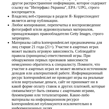
другое распространение информации, которое содержит
ссылку на "Интерфакс-Украина", EPA / UPG, строго
воспрещается.
Владелец веб-страницы в разделе Я- Корреспондент
является автор публикации.
Любое копирование, перепечатка и воспроизведение
фотографий и/или аудиовизуальных материалов,
принадлежащих правообладателю Getty Images, строго
запрещено.
Материалы сайта korrespondent.net предназначены для
лиц старше 21 года (21+). Участие в азартных играх
может вызвать игровую зависимость. Соблюдайте
правила (принципы) ответственной игры. При
обнаружении первых признаков зависимости
немедленно обратитесь к специалисту. Помните, что
участие в азартных играх не может являться источником
доходов или альтернативой работе. Информационный
ресурс korrespondent.net не проводит игры на реальные
и/или виртуальные деньги, сайт не принимает ни в
какой форме оплату ставок и других платежей, которые
связаны/могут быть связаны с азартными играми,
букмекерами или тотализаторами. Какие-либо
материалы на информационном ресурсе
korrespondent.net публикуются исключительно в
информационных целях.