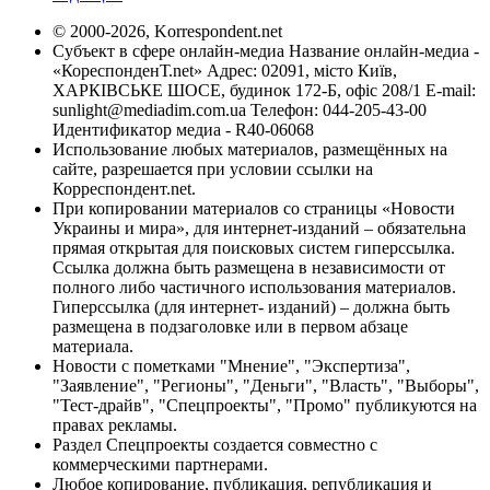
© 2000-2026, Korrespondent.net
Субъект в сфере онлайн-медиа Название онлайн-медиа -
«КореспонденТ.net» Адрес: 02091, місто Київ,
ХАРКІВСЬКЕ ШОСЕ, будинок 172-Б, офіс 208/1 E-mail:
sunlight@mediadim.com.ua
Телефон: 044-205-43-00
Идентификатор медиа - R40-06068
Использование любых материалов, размещённых на
сайте, разрешается при условии ссылки на
Корреспондент.net.
При копировании материалов со страницы «Новости
Украины и мира», для интернет-изданий – обязательна
прямая открытая для поисковых систем гиперссылка.
Ссылка должна быть размещена в независимости от
полного либо частичного использования материалов.
Гиперссылка (для интернет- изданий) – должна быть
размещена в подзаголовке или в первом абзаце
материала.
Новости с пометками "Мнение", "Экспертиза",
"Заявление", "Регионы", "Деньги", "Власть", "Выборы",
"Тест-драйв", "Спецпроекты", "Промо" публикуются на
правах рекламы.
Раздел Спецпроекты создается совместно с
коммерческими партнерами.
Любое копирование, публикация, републикация и