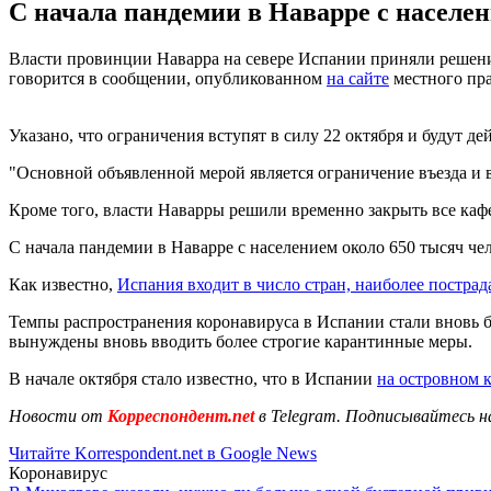
С начала пандемии в Наварре с населен
Власти провинции Наварра на севере Испании приняли решение
говорится в сообщении, опубликованном
на сайте
местного пра
Указано, что ограничения вступят в силу 22 октября и будут дей
"Основной объявленной мерой является ограничение въезда и в
Кроме того, власти Наварры решили временно закрыть все кафе
С начала пандемии в Наварре с населением около 650 тысяч че
Как известно,
Испания входит в число стран, наиболее постра
Темпы распространения коронавируса в Испании стали вновь б
вынуждены вновь вводить более строгие карантинные меры.
В начале октября стало известно, что в Испании
на островном 
Новости от
Корреспондент.net
в Telegram. Подписывайтесь н
Читайте Korrespondent.net в Google News
Коронавирус