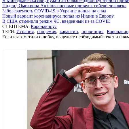
В Минздраве сказали, нужно ли больше одной бустерной прив
Подвид Омикрона Arcturus впервые привел к гибели человека
Заболеваемость COVID-19 в Украине пошла на спад
Новый вариант коронавируса попал из Индии в Европу
В США отменили режим ЧС, введенный из-за COVID
СПЕЦТЕМА:
Коронавирус
ТЕГИ:
Испания
,
пандемия
,
карантин
,
провинция
,
Коронавир
Если вы заметили ошибку, выделите необходимый текст и нажми