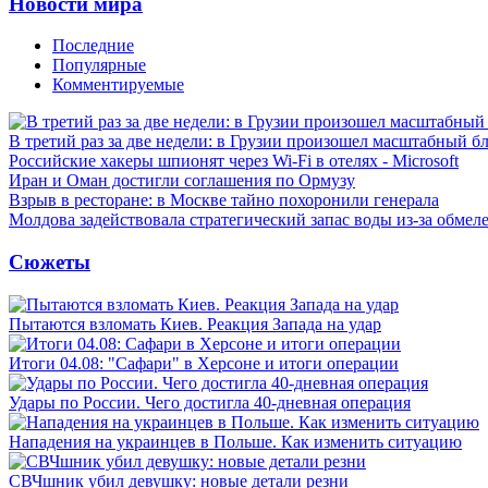
Новости мира
Последние
Популярные
Комментируемые
В третий раз за две недели: в Грузии произошел масштабный б
Российские хакеры шпионят через Wi-Fi в отелях - Microsoft
Иран и Оман достигли соглашения по Ормузу
Взрыв в ресторане: в Москве тайно похоронили генерала
Молдова задействовала стратегический запас воды из-за обмел
Сюжеты
Пытаются взломать Киев. Реакция Запада на удар
Итоги 04.08: "Сафари" в Херсоне и итоги операции
Удары по России. Чего достигла 40-дневная операция
Нападения на украинцев в Польше. Как изменить ситуацию
СВЧшник убил девушку: новые детали резни