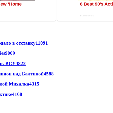
дало в отставку
11091
ies
9009
так ВСУ
4822
шпион над Балтикой
4588
цкой Михалка
4315
ктике
4168