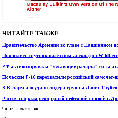
ЧИТАЙТЕ ТАКЖЕ
Правительство Армении во главе с Пашиняном по
Появились спутниковые снимки складов Wildberr
РФ активизировала "летающие радары" из-за а
Польские F-16 перехватили российский самолет-
В Беларуси осудили лидера группы Ляпис Трубе
Россия собрала рекордный нефтяной конвой в Ар
Читать комментарии