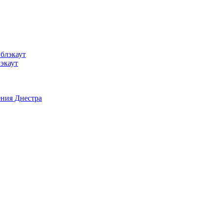
лэкаут
ения Днестра