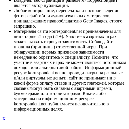
Владелец веб-страницы в разделе Я- Корреспондент
является автор публикации.
Любое копирование, перепечатка и воспроизведение
фотографий и/или аудиовизуальных материалов,
принадлежащих правообладателю Getty Images, строго
запрещено.
Материалы сайта korrespondent.net предназначены для
лиц старше 21 года (21+). Участие в азартных играх
может вызвать игровую зависимость. Соблюдайте
правила (принципы) ответственной игры. При
обнаружении первых признаков зависимости
немедленно обратитесь к специалисту. Помните, что
участие в азартных играх не может являться источником
доходов или альтернативой работе. Информационный
ресурс korrespondent.net не проводит игры на реальные
и/или виртуальные деньги, сайт не принимает ни в
какой форме оплату ставок и других платежей, которые
связаны/могут быть связаны с азартными играми,
букмекерами или тотализаторами. Какие-либо
материалы на информационном ресурсе
korrespondent.net публикуются исключительно в
информационных целях.
X