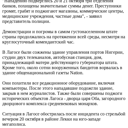
"Нападению подверглись 20 и 21 октября три отделения
банков, похищены значительные суммы денег. Преступники
громят, грабят и поджигают магазины, коммерческие центры,
медицинские учреждения, частные дома", - заявил
представитель полиции.
Демонстрации и погромы в самом густонаселенном штате
страны продолжались на протяжении всей среды, несмотря на
круглосуточный комендантский час.
В Лагосе были сожжены здание управления портов Нигерии,
студии двух телеканалов, автобусная станция, дом,
принадлежащий матери действующего губернатора штата.
Кроме того, около сотни вооруженных бандитов ворвалась в
здание общенациональной газеты Nation.
Они похитили все редакционное оборудование, включая
компьютеры. После этого нападавшие подожгли здание,
закрыв в нем журналистов. Также были совершены поджоги
исторических объектов Лагоса - дворца царя Оба, загородного
дворцового комплекса средневековых монархов.
Ситуация в Лагосе обострилась после инцидента со стрельбой
вечером 20 октября в районе Лекки на юго-западе
мегаполиса.