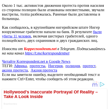
Около 1 тыс. активистов движения протеста против насилия
со стороны полиции были атакованы неизвестными, звучали
выстрелы, толпа разбежалась. Раненые были доставлены в
больницы.
Как сообщалось, в крупнейшем нигерийском штате Нигер
вооруженные грабители напали на банк. В результате
были
убиты 11 человек
, включая шестерых грабителей, одного
полицейского, двух охранников и двух гражданских лиц.
Новости от
Корреспондент.net
в Telegram. Подписывайтесь
на наш канал
https://t.me/korrespondentnet
Читайте Korrespondent.net в Google News
ТЕГИ:
Африка
,
протесты
,
Нигерия
,
полиция
,
протест
,
акции протеста
,
Акция протеста
Если вы заметили ошибку, выделите необходимый текст и
нажмите Ctrl+Enter, чтобы сообщить об этом редакции.