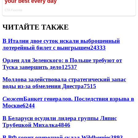
ЧИТАЙТЕ ТАКЖЕ
В Италии двое суток искали выброшенный
лотерейный билет с выигрышем
24333
Орден для Зеленского: в Польше требуют от
Туска завершить дело
12537
Молдова задействовала стратегический запас
воды из-за обмеления Днестра
7515
Сюжет
Банкет генералов. Последствия взрыва в
Москве
6244
В Беларуси осудили лидера группы Ляпис
Трубецкой Михалка
4846
В РФ горит очередной склад Wildberries
3893