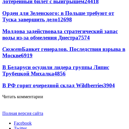
лотерейный билет с выигрышем
24418
Орден для Зеленского: в Польше требуют от
Туска завершить дело
12698
Молдова задействовала стратегический запас
воды из-за обмеления Днестра
7574
Сюжет
Банкет генералов. Последствия взрыва в
Москве
6919
В Беларуси осудили лидера группы Ляпис
Трубецкой Михалка
4856
В РФ горит очередной склад Wildberries
3904
Читать комментарии
Полная версия сайта
Facebook
Twitter