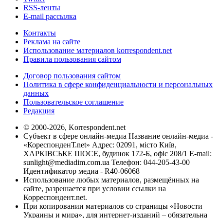
RSS-ленты
E-mail рассылка
Контакты
Реклама на сайте
Использование материалов korrespondent.net
Правила пользования сайтом
Договор пользования сайтом
Политика в сфере конфиденциальности и персональных
данных
Пользовательское соглашение
Редакция
© 2000-2026, Korrespondent.net
Субъект в сфере онлайн-медиа Название онлайн-медиа -
«КореспонденТ.net» Адрес: 02091, місто Київ,
ХАРКІВСЬКЕ ШОСЕ, будинок 172-Б, офіс 208/1 E-mail:
sunlight@mediadim.com.ua
Телефон: 044-205-43-00
Идентификатор медиа - R40-06068
Использование любых материалов, размещённых на
сайте, разрешается при условии ссылки на
Корреспондент.net.
При копировании материалов со страницы «Новости
Украины и мира», для интернет-изданий – обязательна