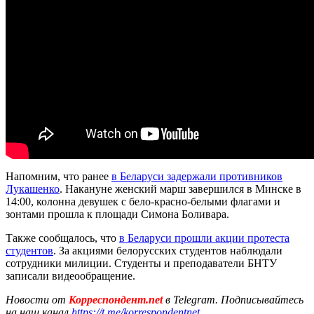
Напомним, что ранее
в Беларуси задержали противников
Лукашенко
. Накануне женский марш завершился в Минске в
14:00, колонна девушек с бело-красно-белыми флагами и
зонтами прошла к площади Симона Боливара.
Также сообщалось, что
в Беларуси прошли акции протеста
студентов
. За акциями белорусских студентов наблюдали
сотрудники милиции. Студенты и преподаватели БНТУ
записали видеообращение.
Новости от
Корреспондент.net
в Telegram. Подписывайтесь
на наш канал
https://t.me/korrespondentnet