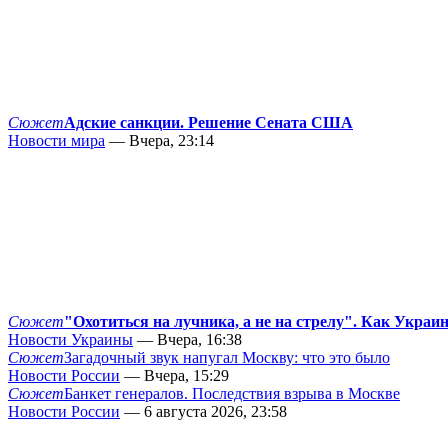
Сюжет
Адские санкции. Решение Сената США
Новости мира
— Вчера, 23:14
Сюжет
"Охотиться на лучника, а не на стрелу". Как Украи
Новости Украины
— Вчера, 16:38
Сюжет
Загадочный звук напугал Москву: что это было
Новости России
— Вчера, 15:29
Сюжет
Банкет генералов. Последствия взрыва в Москве
Новости России
— 6 августа 2026, 23:58