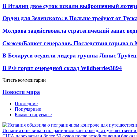
В Италии двое суток искали выброшенный лоте
Орден для Зеленского: в Польше требуют от Туск
Молдова задействовала стратегический запас вод
Сюжет
Банкет генералов. Последствия взрыва в 
В Беларуси осудили лидера группы Ляпис Трубе
В РФ горит очередной склад Wildberries
3894
Читать комментарии
Новости мира
Последние
Популярные
Комментируемые
Испания объявила о пограничном контроле для путешественни
США перехватили более 50 судов после возобновления блокад