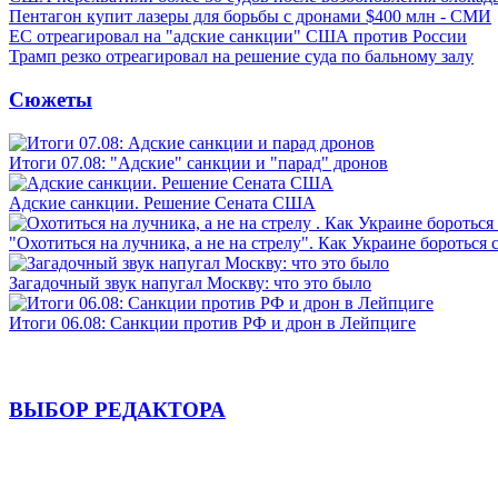
Пентагон купит лазеры для борьбы с дронами $400 млн - СМИ
ЕС отреагировал на "адские санкции" США против России
Трамп резко отреагировал на решение суда по бальному залу
Сюжеты
Итоги 07.08: "Адские" санкции и "парад" дронов
Адские санкции. Решение Сената США
"Охотиться на лучника, а не на стрелу". Как Украине бороться 
Загадочный звук напугал Москву: что это было
Итоги 06.08: Санкции против РФ и дрон в Лейпциге
ВЫБОР РЕДАКТОРА