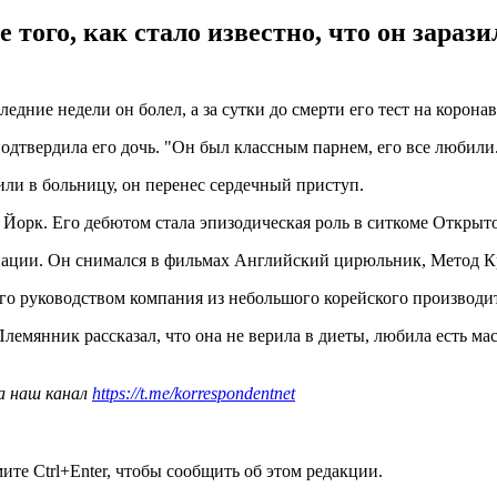
того, как стало известно, что он зараз
ледние недели он болел, а за сутки до смерти его тест на коро
дтвердила его дочь. "Он был классным парнем, его все любили. 
или в больницу, он перенес сердечный приступ.
 Йорк. Его дебютом стала эпизодическая роль в ситкоме Открыто
нации. Он снимался в фильмах Английский цирюльник, Метод Кр
его руководством компания из небольшого корейского произво
 Племянник рассказал, что она не верила в диеты, любила есть м
а наш канал
https://t.me/korrespondentnet
те Ctrl+Enter, чтобы сообщить об этом редакции.