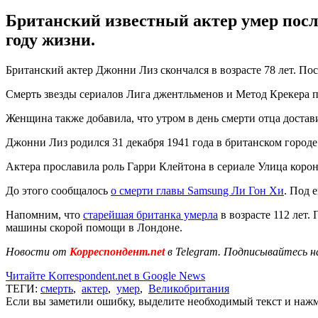
Британский известный актер умер после 
году жизни.
Британский актер Джонни Лиз скончался в возрасте 78 лет. Пос
Смерть звезды сериалов Лига джентльменов и Метод Крекера по
Женщина также добавила, что утром в день смерти отца достав
Джонни Лиз родился 31 декабря 1941 года в британском городе
Актера прославила роль Гарри Клейтона в сериале Улица коро
До этого сообщалось
о смерти главы Samsung Ли Гон Хи
. Под 
Напомним, что
старейшая британка умерла
в возрасте 112 лет.
машины скорой помощи в Лондоне.
Новости от
Корреспондент.net
в Telegram. Подписывайтесь н
Читайте Korrespondent.net в Google News
ТЕГИ:
смерть
,
актер
,
умер
,
Великобритания
Если вы заметили ошибку, выделите необходимый текст и нажми