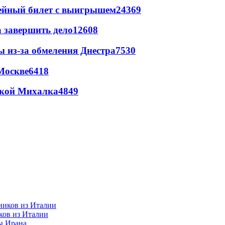
рейный билет с выигрышем
24369
а завершить дело
12608
ы из-за обмеления Днестра
7530
Москве
6418
цкой Михалка
4849
ков из Италии
ы Ирана