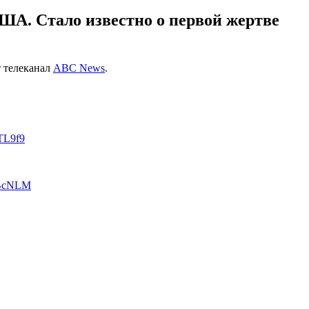
А. Стало известно о первой жертве
т телеканал
ABC News
.
vTL9f9
IBcNLM