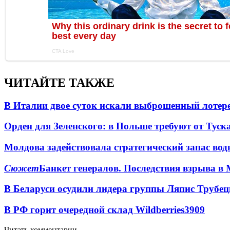
ЧИТАЙТЕ ТАКЖЕ
В Италии двое суток искали выброшенный лоте
Орден для Зеленского: в Польше требуют от Туск
Молдова задействовала стратегический запас вод
Сюжет
Банкет генералов. Последствия взрыва в 
В Беларуси осудили лидера группы Ляпис Трубе
В РФ горит очередной склад Wildberries
3909
Читать комментарии