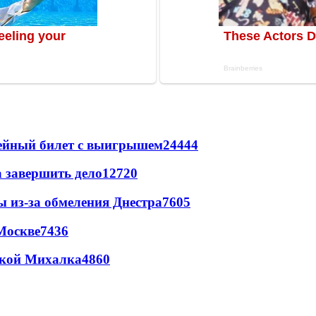
рейный билет с выигрышем
24444
а завершить дело
12720
ы из-за обмеления Днестра
7605
Москве
7436
цкой Михалка
4860