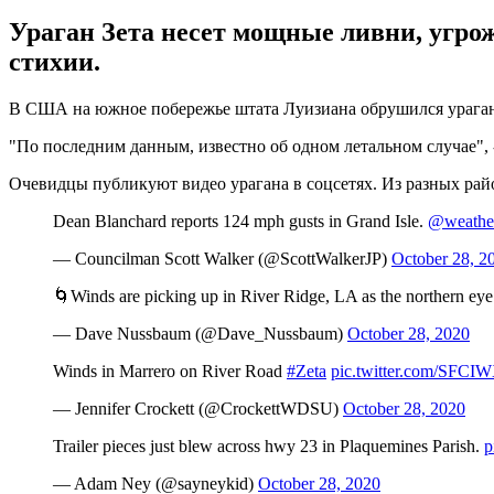
Ураган Зета несет мощные ливни, угр
стихии.
В США на южное побережье штата Луизиана обрушился ураган З
"По последним данным, известно об одном летальном случае", 
Очевидцы публикуют видео урагана в соцсетях. Из разных рай
Dean Blanchard reports 124 mph gusts in Grand Isle.
@weathe
— Councilman Scott Walker (@ScottWalkerJP)
October 28, 2
🌀Winds are picking up in River Ridge, LA as the northern ey
— Dave Nussbaum (@Dave_Nussbaum)
October 28, 2020
Winds in Marrero on River Road
#Zeta
pic.twitter.com/SFCI
— Jennifer Crockett (@CrockettWDSU)
October 28, 2020
Trailer pieces just blew across hwy 23 in Plaquemines Parish.
p
— Adam Ney (@sayneykid)
October 28, 2020