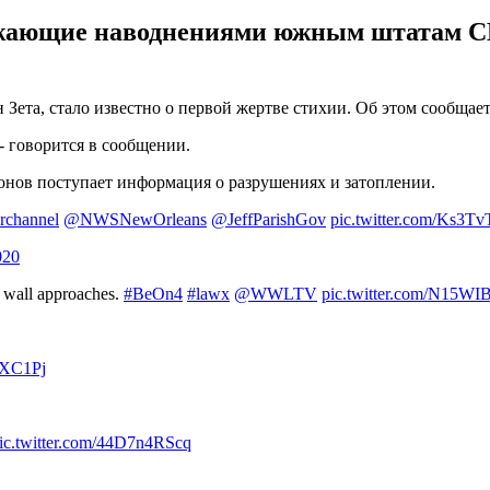
ожающие наводнениями южным штатам СШ
ета, стало известно о первой жертве стихии. Об этом сообщае
- говорится в сообщении.
онов поступает информация о разрушениях и затоплении.
rchannel
@NWSNewOrleans
@JeffParishGov
pic.twitter.com/Ks3T
020
e wall approaches.
#BeOn4
#lawx
@WWLTV
pic.twitter.com/N15W
WXC1Pj
ic.twitter.com/44D7n4RScq