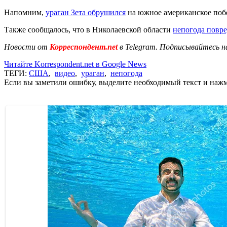
Напомним,
ураган Зета обрушился
на южное американское побе
Также сообщалось, что в Николаевской области
непогода повр
Новости от
Корреспондент.net
в Telegram. Подписывайтесь н
Читайте Korrespondent.net в Google News
ТЕГИ:
США
,
видео
,
ураган
,
непогода
Если вы заметили ошибку, выделите необходимый текст и нажми