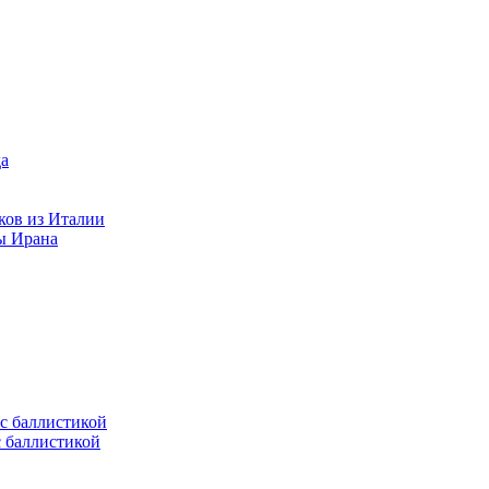
ков из Италии
ы Ирана
с баллистикой