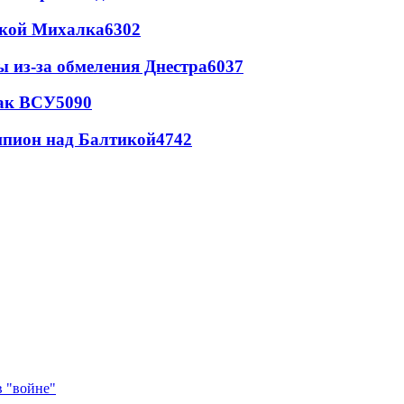
цкой Михалка
6302
ы из-за обмеления Днестра
6037
так ВСУ
5090
шпион над Балтикой
4742
в "войне"