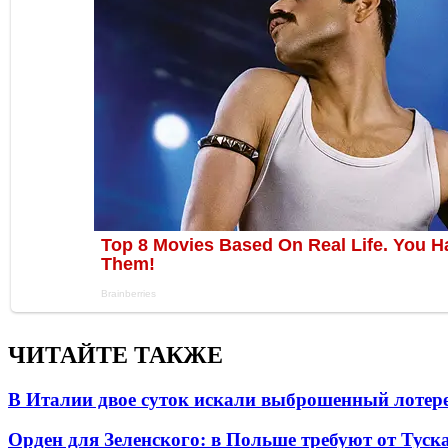
ЧИТАЙТЕ ТАКЖЕ
В Италии двое суток искали выброшенный лоте
Орден для Зеленского: в Польше требуют от Туск