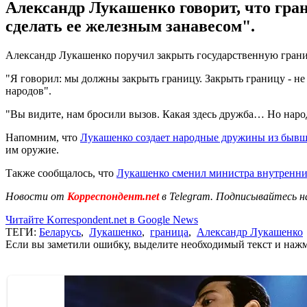
Александр Лукашенко говорит, что гран
сделать ее железным занавесом".
Александр Лукашенко поручил закрыть государственную грани
"Я говорил: мы должны закрыть границу. Закрыть границу - не 
народов".
"Вы видите, нам бросили вызов. Какая здесь дружба… Но народ
Напомним, что
Лукашенко создает народные дружины из быв
им оружие.
Также сообщалось, что
Лукашенко сменил министра внутренни
Новости от
Корреспондент.net
в Telegram. Подписывайтесь н
Читайте Korrespondent.net в Google News
ТЕГИ:
Беларусь
,
Лукашенко
,
граница
,
Александр Лукашенко
Если вы заметили ошибку, выделите необходимый текст и нажми