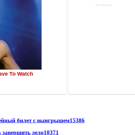
рейный билет с выигрышем
15386
а завершить дело
10371