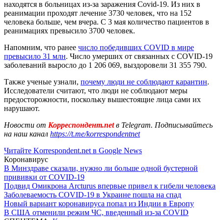
находятся в больницах из-за заражения Covid-19. Из них в
реанимации проходят лечение 3730 человек, что на 152
человека больше, чем вчера. С 3 мая количество пациентов в
реанимациях превысило 3700 человек.
Напомним, что ранее
число победивших COVID в мире
превысило 31 млн
. Число умерших от связанных с COVID-19
заболеваний выросло до 1 206 069, выздоровели 31 355 790.
Также ученые узнали,
почему люди не соблюдают карантин
.
Исследователи считают, что люди не соблюдают меры
предосторожности, поскольку вышестоящие лица сами их
нарушают.
Новости от
Корреспондент.net
в Telegram. Подписывайтесь
на наш канал
https://t.me/korrespondentnet
Читайте Korrespondent.net в Google News
Коронавирус
В Минздраве сказали, нужно ли больше одной бустерной
прививки от COVID-19
Подвид Омикрона Arcturus впервые привел к гибели человека
Заболеваемость COVID-19 в Украине пошла на спад
Новый вариант коронавируса попал из Индии в Европу
В США отменили режим ЧС, введенный из-за COVID