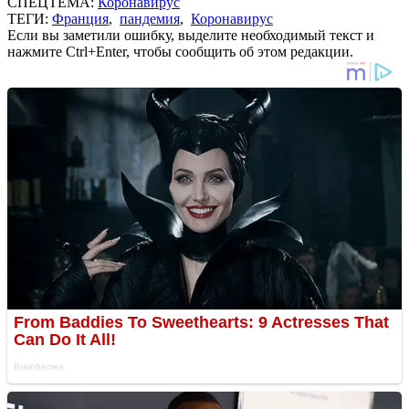
СПЕЦТЕМА:
Коронавирус
ТЕГИ:
Франция
,
пандемия
,
Коронавирус
Если вы заметили ошибку, выделите необходимый текст и
нажмите Ctrl+Enter, чтобы сообщить об этом редакции.