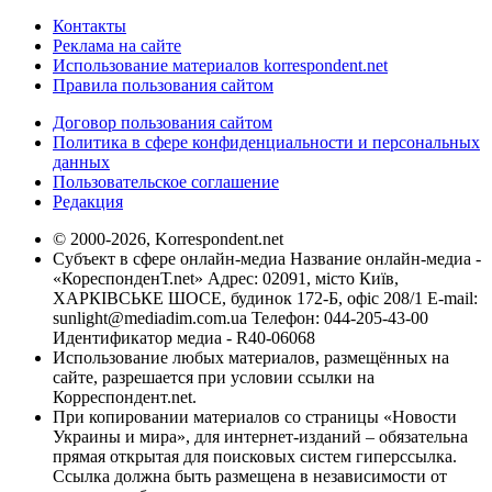
Контакты
Реклама на сайте
Использование материалов korrespondent.net
Правила пользования сайтом
Договор пользования сайтом
Политика в сфере конфиденциальности и персональных
данных
Пользовательское соглашение
Редакция
© 2000-2026, Korrespondent.net
Субъект в сфере онлайн-медиа Название онлайн-медиа -
«КореспонденТ.net» Адрес: 02091, місто Київ,
ХАРКІВСЬКЕ ШОСЕ, будинок 172-Б, офіс 208/1 E-mail:
sunlight@mediadim.com.ua
Телефон: 044-205-43-00
Идентификатор медиа - R40-06068
Использование любых материалов, размещённых на
сайте, разрешается при условии ссылки на
Корреспондент.net.
При копировании материалов со страницы «Новости
Украины и мира», для интернет-изданий – обязательна
прямая открытая для поисковых систем гиперссылка.
Ссылка должна быть размещена в независимости от