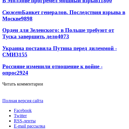
В Молдове прогремел мощный взрыв
11800
Сюжет
Банкет генералов. Последствия взрыва в
Москве
9898
Орден для Зеленского: в Польше требуют от
Туска завершить дело
4073
Украина поставила Путина перед дилеммой -
СМИ
3155
Россияне изменили отношение к войне -
опрос
2924
Читать комментарии
Полная версия сайта
Facebook
Twitter
RSS-ленты
E-mail рассылка