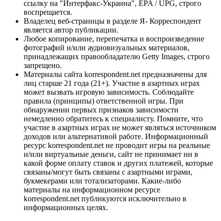
ссылку на "Интерфакс-Украина", EPA / UPG, строго
воспрещается.
Владелец веб-страницы в разделе Я- Корреспондент
является автор публикации.
Любое копирование, перепечатка и воспроизведение
фотографий и/или аудиовизуальных материалов,
принадлежащих правообладателю Getty Images, строго
запрещено.
Материалы сайта korrespondent.net предназначены для
лиц старше 21 года (21+). Участие в азартных играх
может вызвать игровую зависимость. Соблюдайте
правила (принципы) ответственной игры. При
обнаружении первых признаков зависимости
немедленно обратитесь к специалисту. Помните, что
участие в азартных играх не может являться источником
доходов или альтернативой работе. Информационный
ресурс korrespondent.net не проводит игры на реальные
и/или виртуальные деньги, сайт не принимает ни в
какой форме оплату ставок и других платежей, которые
связаны/могут быть связаны с азартными играми,
букмекерами или тотализаторами. Какие-либо
материалы на информационном ресурсе
korrespondent.net публикуются исключительно в
информационных целях.