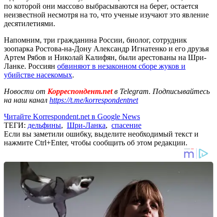
по которой они массово выбрасываются на берег, остается
неизвестной несмотря на то, что ученые изучают это явление
десятилетиями.
Напомним, три гражданина России, биолог, сотрудник
зоопарка Ростова-на-Дону Александр Игнатенко и его друзья
Артем Рябов и Николай Калифян, были арестованы на Шри-
Ланке. Россиян
обвиняют в незаконном сборе жуков и
убийстве насекомых
.
Новости от
Корреспондент.net
в Telegram. Подписывайтесь
на наш канал
https://t.me/korrespondentnet
Читайте Korrespondent.net в Google News
ТЕГИ:
дельфины
,
Шри-Ланка
,
спасение
Если вы заметили ошибку, выделите необходимый текст и
нажмите Ctrl+Enter, чтобы сообщить об этом редакции.