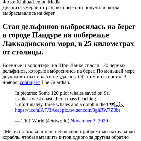
Фото: Xinhua/Legion Media
Два кита умерли от ран, которые они получили, когда
выбрасывались на берег
Стая дельфинов выбросилась на берег
в городе Пандуре на побережье
Лаккадивского моря, в 25 километрах
от столицы.
Военные и волонтеры на Шри-Ланке спасли 120 черных
дельфинов, которые выбросились на берег. По меньшей мере
двух животных спасти не удалось. Об этом во вторник, 3
ноября,
сообщает
The Guardian.
In pictures: Some 120 pilot whales saved on Sri
Lanka's west coast after a mass beaching.
Unfortunately, three whales and a dolphin died 💔🇱🇰
https://t.co/aIA7J3Aeel
pic.twitter.com/3ghRW7Z3br
— TRT World (@trtworld)
November 3, 2020
“Мы использовали наш небольшой прибрежный патрульный
корабль, чтобы вытащить китов одного за другим обратно