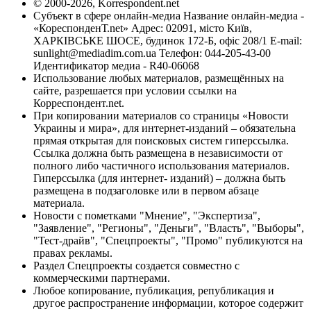
© 2000-2026, Korrespondent.net
Субъект в сфере онлайн-медиа Название онлайн-медиа -
«КореспонденТ.net» Адрес: 02091, місто Київ,
ХАРКІВСЬКЕ ШОСЕ, будинок 172-Б, офіс 208/1 E-mail:
sunlight@mediadim.com.ua
Телефон: 044-205-43-00
Идентификатор медиа - R40-06068
Использование любых материалов, размещённых на
сайте, разрешается при условии ссылки на
Корреспондент.net.
При копировании материалов со страницы «Новости
Украины и мира», для интернет-изданий – обязательна
прямая открытая для поисковых систем гиперссылка.
Ссылка должна быть размещена в независимости от
полного либо частичного использования материалов.
Гиперссылка (для интернет- изданий) – должна быть
размещена в подзаголовке или в первом абзаце
материала.
Новости с пометками "Мнение", "Экспертиза",
"Заявление", "Регионы", "Деньги", "Власть", "Выборы",
"Тест-драйв", "Спецпроекты", "Промо" публикуются на
правах рекламы.
Раздел Спецпроекты создается совместно с
коммерческими партнерами.
Любое копирование, публикация, републикация и
другое распространение информации, которое содержит