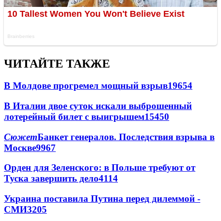
ЧИТАЙТЕ ТАКЖЕ
В Молдове прогремел мощный взрыв
19654
В Италии двое суток искали выброшенный
лотерейный билет с выигрышем
15450
Сюжет
Банкет генералов. Последствия взрыва в
Москве
9967
Орден для Зеленского: в Польше требуют от
Туска завершить дело
4114
Украина поставила Путина перед дилеммой -
СМИ
3205