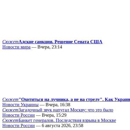
Сюжет
Адские санкции. Решение Сената США
Новости мира
— Вчера, 23:14
Сюжет
"Охотиться на лучника, а не на стрелу". Как Украи
Новости Украины
— Вчера, 16:38
Сюжет
Загадочный звук напугал Москву: что это было
Новости России
— Вчера, 15:29
Сюжет
Банкет генералов. Последствия взрыва в Москве
Новости России
— 6 августа 2026, 23:58