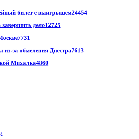
рейный билет с выигрышем
24454
а завершить дело
12725
Москве
7731
ы из-за обмеления Днестра
7613
цкой Михалка
4860