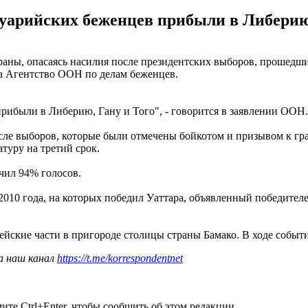
вуарийских беженцев прибыли в Либерию
траны, опасаясь насилия после президентских выборов, прошедши
а Агентство ООН по делам беженцев.
прибыли в Либерию, Гану и Того", - говорится в заявлении ООН.
после выборов, которые были отмечены бойкотом и призывом к г
туру на третий срок.
чил 94% голосов.
2010 года, на которых победил Уаттара, объявленный победител
мейские части в пригороде столицы страны Бамако. В ходе собы
а наш канал
https://t.me/korrespondentnet
те Ctrl+Enter, чтобы сообщить об этом редакции.