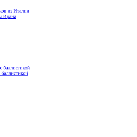
ков из Италии
ы Ирана
с баллистикой