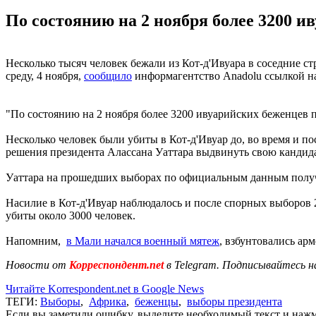
По состоянию на 2 ноября более 3200 и
Несколько тысяч человек бежали из Кот-д'Ивуара в соседние с
среду, 4 ноября,
сообщило
информагентство Anadolu ссылкой н
"По состоянию на 2 ноября более 3200 ивуарийских беженцев 
Несколько человек были убиты в Кот-д'Ивуар до, во время и 
решения президента Алассана Уаттара выдвинуть свою кандида
Уаттара на прошедших выборах по официальным данным полу
Насилие в Кот-д'Ивуар наблюдалось и после спорных выборов 
убиты около 3000 человек.
Напомним,
в Мали начался военный мятеж
, взбунтовались ар
Новости от
Корреспондент.net
в Telegram. Подписывайтесь н
Читайте Korrespondent.net в Google News
ТЕГИ:
Выборы
,
Африка
,
беженцы
,
выборы президента
Если вы заметили ошибку, выделите необходимый текст и нажми