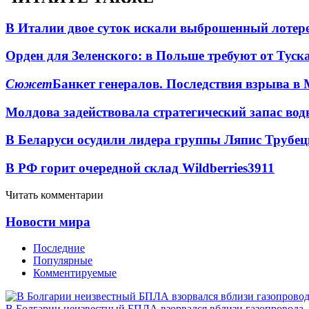
В Италии двое суток искали выброшенный лоте
Орден для Зеленского: в Польше требуют от Туск
Сюжет
Банкет генералов. Последствия взрыва в 
Молдова задействовала стратегический запас вод
В Беларуси осудили лидера группы Ляпис Трубе
В РФ горит очередной склад Wildberries
3911
Читать комментарии
Новости мира
Последние
Популярные
Комментируемые
В Болгарии неизвестный БПЛА взорвался вблизи газопровода