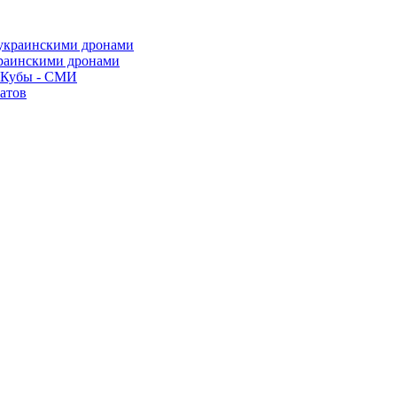
краинскими дронами
о Кубы - СМИ
атов