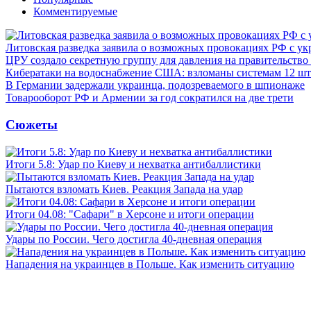
Комментируемые
Литовская разведка заявила о возможных провокациях РФ с у
ЦРУ создало секретную группу для давления на правительств
Кибератаки на водоснабжение США: взломаны системам 12 шт
В Германии задержали украинца, подозреваемого в шпионаже
Товарооборот РФ и Армении за год сократился на две трети
Сюжеты
Итоги 5.8: Удар по Киеву и нехватка антибаллистики
Пытаются взломать Киев. Реакция Запада на удар
Итоги 04.08: "Сафари" в Херсоне и итоги операции
Удары по России. Чего достигла 40-дневная операция
Нападения на украинцев в Польше. Как изменить ситуацию