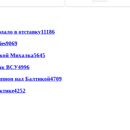
дало в отставку
11186
ies
9069
цкой Михалка
5645
так ВСУ
4996
шпион над Балтикой
4709
ктике
4252