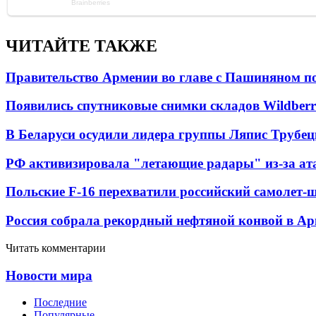
ЧИТАЙТЕ ТАКЖЕ
Правительство Армении во главе с Пашиняном по
Появились спутниковые снимки складов Wildberr
В Беларуси осудили лидера группы Ляпис Трубе
РФ активизировала "летающие радары" из-за а
Польские F-16 перехватили российский самолет-
Россия собрала рекордный нефтяной конвой в Ар
Читать комментарии
Новости мира
Последние
Популярные