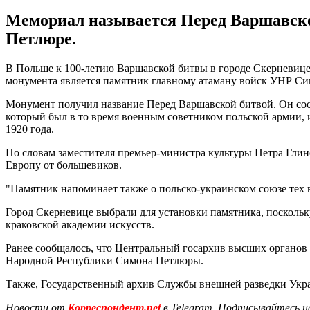
Мемориал называется Перед Варшавско
Петлюре.
В Польше к 100-летию Варшавской битвы в городе Скерневице
монумента является памятник главному атаману войск УНР С
Монумент получил название Перед Варшавской битвой. Он сост
который был в то время военным советником польской армии,
1920 года.
По словам заместителя премьер-министра культуры Петра Гли
Европу от большевиков.
"Памятник напоминает также о польско-украинском союзе тех в
Город Скерневице выбрали для установки памятника, поскольк
краковской академии искусств.
Ранее сообщалось, что Центральный госархив высших органов
Народной Республики Симона Петлюры.
Также, Государственный архив Службы внешней разведки Ук
Новости от
Корреспондент.net
в Telegram. Подписывайтесь н