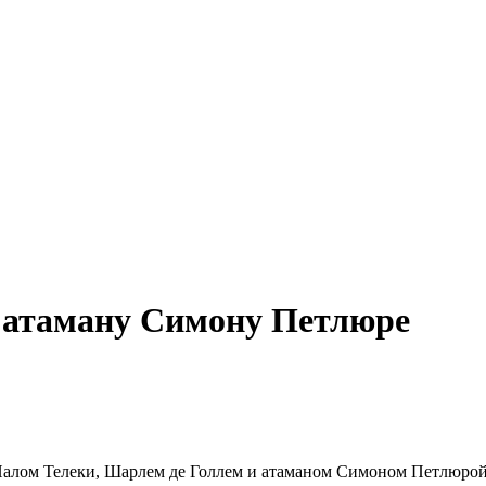
 атаману Симону Петлюре
Палом Телеки, Шарлем де Голлем и атаманом Симоном Петлюро