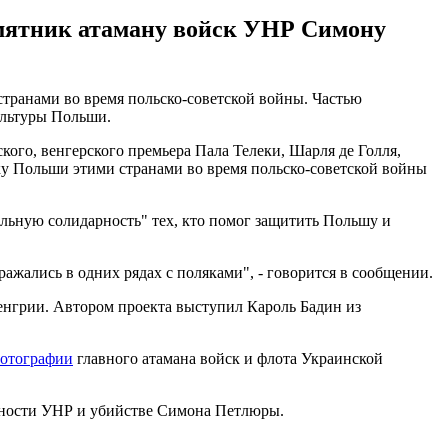
амятник атаману войск УНР Симону
ранами во время польско-советской войны. Частью
ультуры Польши.
ого, венгерского премьера Пала Телеки, Шарля де Голля,
у Польши этими странами во время польско-советской войны
льную солидарность" тех, кто помог защитить Польшу и
ажались в одних рядах с поляками", - говорится в сообщении.
енгрии. Автором проекта выступил Кароль Бадин из
фотографии
главного атамана войск и флота Украинской
ьности УНР и убийстве Симона Петлюры.