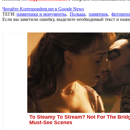
Читайте Korrespondent.net в Google News
ТЕГИ:
памятники и монументы
,
Польша
,
памятник
,
фотореп
Если вы заметили ошибку, выделите необходимый текст и нажми