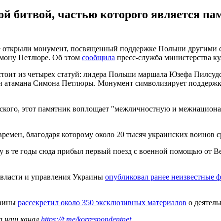
й битвой, частью которого является п
 открыли монумент, посвященный поддержке Польши другими ст
имону Петлюре. Об этом
сообщила
пресс-служба министерства к
оит из четырех статуй: лидера Польши маршала Юзефа Пилсудск
 и атамана Симона Петлюры. Монумент символизирует поддержк
нского, этот памятник воплощает "межличностную и межнациона
ремен, благодаря которому около 20 тысяч украинских воинов ср
у в те годы сюда прибыл первый поезд с военной помощью от В
 власти и управления Украины
опубликовал ранее неизвестные 
раины
рассекретил около 350 эксклюзивных материалов
о деятел
а наш канал
https://t.me/korrespondentnet