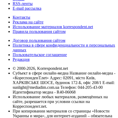
RSS-ленты
E-mail рассылка
Контакты
Реклама на сайте
Использование материалов korrespondent.net
Правила пользования сайтом
Договор пользования сайтом
Политика в сфере конфиденциальности и персональных
данных
Пользовательское соглашение
Редакция
© 2000-2026, Korrespondent.net
Субъект в сфере онлайн-медиа Название онлайн-медиа -
«КореспонденТ.net» Адрес: 02091, місто Київ,
ХАРКІВСЬКЕ ШОСЕ, будинок 172-Б, офіс 208/1 E-mail:
sunlight@mediadim.com.ua
Телефон: 044-205-43-00
Идентификатор медиа - R40-06068
Использование любых материалов, размещённых на
сайте, разрешается при условии ссылки на
Корреспондент.net.
При копировании материалов со страницы «Новости
Украины и мира», для интернет-изданий – обязательна