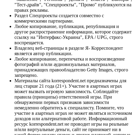
"Тест-драйв", "Спецпроекты", "Промо" публикуются на
правах рекламы.
Раздел Спецпроекты создается совместно с
коммерческими партнерами.
Любое копирование, публикация, републикация и
другое распространение информации, которое содержит
ссылку на "Интерфакс-Украина", EPA / UPG, строго
воспрещается.
Владелец веб-страницы в разделе Я- Корреспондент
является автор публикации.
Любое копирование, перепечатка и воспроизведение
фотографий и/или аудиовизуальных материалов,
принадлежащих правообладателю Getty Images, строго
запрещено.
Материалы сайта korrespondent.net предназначены для
лиц старше 21 года (21+). Участие в азартных играх
может вызвать игровую зависимость. Соблюдайте
правила (принципы) ответственной игры. При
обнаружении первых признаков зависимости
немедленно обратитесь к специалисту. Помните, что
участие в азартных играх не может являться источником
доходов или альтернативой работе. Информационный
ресурс korrespondent.net не проводит игры на реальные
и/или виртуальные деньги, сайт не принимает ни в
какой форме оплату ставок и других платежей, которые