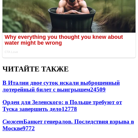
ЧИТАЙТЕ ТАКЖЕ
В Италии двое суток искали выброшенный
лотерейный билет с выигрышем
24509
Орден для Зеленского: в Польше требуют от
Туска завершить дело
12778
Сюжет
Банкет генералов. Последствия взрыва в
Москве
9772