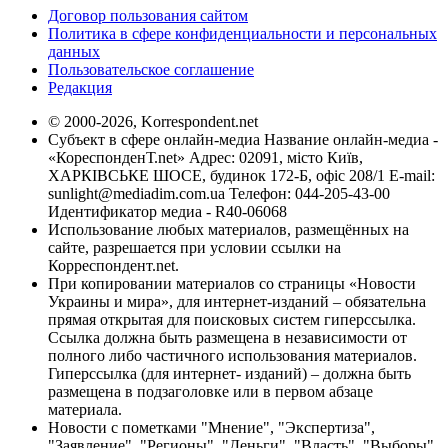
Договор пользования сайтом
Политика в сфере конфиденциальности и персональных
данных
Пользовательское соглашение
Редакция
© 2000-2026, Korrespondent.net
Субъект в сфере онлайн-медиа Название онлайн-медиа -
«КореспонденТ.net» Адрес: 02091, місто Київ,
ХАРКІВСЬКЕ ШОСЕ, будинок 172-Б, офіс 208/1 E-mail:
sunlight@mediadim.com.ua
Телефон: 044-205-43-00
Идентификатор медиа - R40-06068
Использование любых материалов, размещённых на
сайте, разрешается при условии ссылки на
Корреспондент.net.
При копировании материалов со страницы «Новости
Украины и мира», для интернет-изданий – обязательна
прямая открытая для поисковых систем гиперссылка.
Ссылка должна быть размещена в независимости от
полного либо частичного использования материалов.
Гиперссылка (для интернет- изданий) – должна быть
размещена в подзаголовке или в первом абзаце
материала.
Новости с пометками "Мнение", "Экспертиза",
"Заявление", "Регионы", "Деньги", "Власть", "Выборы",