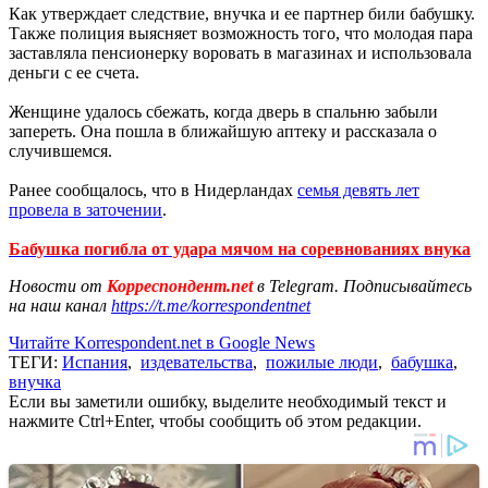
Как утверждает следствие, внучка и ее партнер били бабушку.
Также полиция выясняет возможность того, что молодая пара
заставляла пенсионерку воровать в магазинах и использовала
деньги с ее счета.
Женщине удалось сбежать, когда дверь в спальню забыли
запереть. Она пошла в ближайшую аптеку и рассказала о
случившемся.
Ранее сообщалось, что в Нидерландах
семья девять лет
провела в заточении
.
Бабушка погибла от удара мячом на соревнованиях внука
Новости от
Корреспондент.net
в Telegram. Подписывайтесь
на наш канал
https://t.me/korrespondentnet
Читайте Korrespondent.net в Google News
ТЕГИ:
Испания
,
издевательства
,
пожилые люди
,
бабушка
,
внучка
Если вы заметили ошибку, выделите необходимый текст и
нажмите Ctrl+Enter, чтобы сообщить об этом редакции.