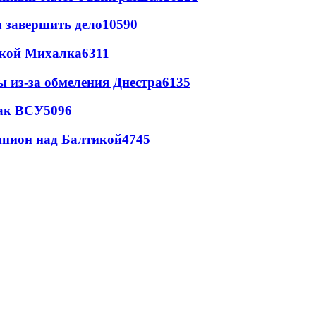
а завершить дело
10590
цкой Михалка
6311
ы из-за обмеления Днестра
6135
так ВСУ
5096
шпион над Балтикой
4745