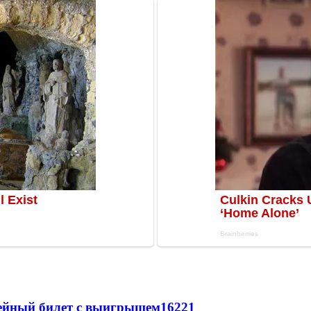
рейный билет с выигрышем
16221