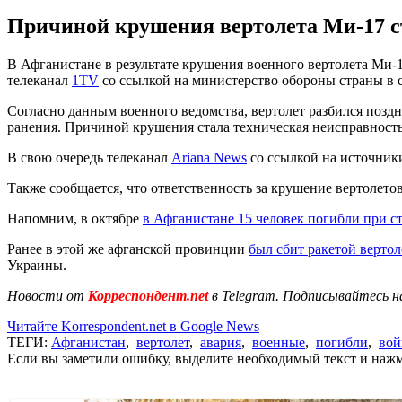
Причиной крушения вертолета Ми-17 с
В Афганистане в результате крушения военного вертолета Ми-
телеканал
1TV
со ссылкой на министерство обороны страны в ср
Согласно данным военного ведомства, вертолет разбился поздн
ранения. Причиной крушения стала техническая неисправность
В свою очередь телеканал
Ariana News
со ссылкой на источники
Также сообщается, что ответственность за крушение вертолето
Напомним, в октябре
в Афганистане 15 человек погибли при 
Ранее в этой же афганской провинции
был сбит ракетой верто
Украины.
Новости от
Корреспондент.net
в Telegram. Подписывайтесь н
Читайте Korrespondent.net в Google News
ТЕГИ:
Афганистан
,
вертолет
,
авария
,
военные
,
погибли
,
вой
Если вы заметили ошибку, выделите необходимый текст и нажми