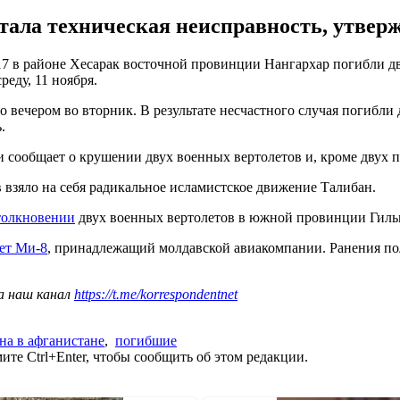
тала техническая неисправность, утвер
17 в районе Хесарак восточной провинции Нангархар погибли дв
еду, 11 ноября.
о вечером во вторник. В результате несчастного случая погибли
.
 сообщает о крушении двух военных вертолетов и, кроме двух 
в взяло на себя радикальное исламистское движение Талибан.
столкновении
двух военных вертолетов в южной провинции Гиль
лет Ми-8
, принадлежащий молдавской авиакомпании. Ранения по
а наш канал
https://t.me/korrespondentnet
на в афганистане
,
погибшие
те Ctrl+Enter, чтобы сообщить об этом редакции.