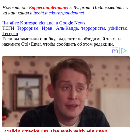
Новости от
Корреспондент.net
в Telegram. Подписывайтесь
на наш канал
https://t.me/korrespondentnet
Читайте Korrespondent.net в Google News
ТЕГИ:
Терроризм
,
Иран
,
Аль-Каида
,
террористы
,
убийство
,
Тегеран
Если вы заметили ошибку, выделите необходимый текст и
нажмите Ctrl+Enter, чтобы сообщить об этом редакции.