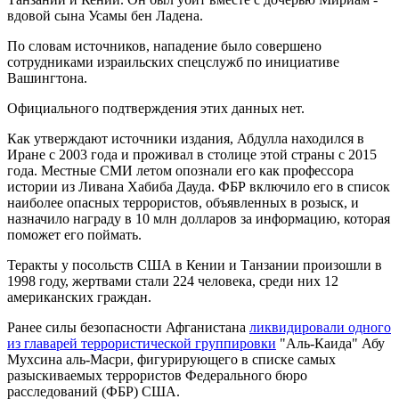
вдовой сына Усамы бен Ладена.
По словам источников, нападение было совершено
сотрудниками израильских спецслужб по инициативе
Вашингтона.
Официального подтверждения этих данных нет.
Как утверждают источники издания, Абдулла находился в
Иране с 2003 года и проживал в столице этой страны с 2015
года. Местные СМИ летом опознали его как профессора
истории из Ливана Хабиба Дауда. ФБР включило его в список
наиболее опасных террористов, объявленных в розыск, и
назначило награду в 10 млн долларов за информацию, которая
поможет его поймать.
Теракты у посольств США в Кении и Танзании произошли в
1998 году, жертвами стали 224 человека, среди них 12
американских граждан.
Ранее силы безопасности Афганистана
ликвидировали одного
из главарей террористической группировки
"Аль-Каида" Абу
Мухсина аль-Масри, фигурирующего в списке самых
разыскиваемых террористов Федерального бюро
расследований (ФБР) США.