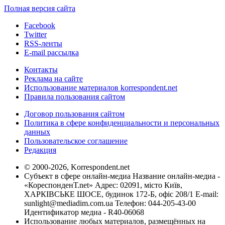
Полная версия сайта
Facebook
Twitter
RSS-ленты
E-mail рассылка
Контакты
Реклама на сайте
Использование материалов korrespondent.net
Правила пользования сайтом
Договор пользования сайтом
Политика в сфере конфиденциальности и персональных
данных
Пользовательское соглашение
Редакция
© 2000-2026, Korrespondent.net
Субъект в сфере онлайн-медиа Название онлайн-медиа -
«КореспонденТ.net» Адрес: 02091, місто Київ,
ХАРКІВСЬКЕ ШОСЕ, будинок 172-Б, офіс 208/1 E-mail:
sunlight@mediadim.com.ua
Телефон: 044-205-43-00
Идентификатор медиа - R40-06068
Использование любых материалов, размещённых на