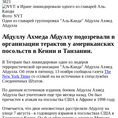
3823
Фото: NYT
Один из главарей группировки "Аль-Каида" Абдулла Ахмед
Абдулла
Абдуллу Ахмеда Абдуллу подозревали в
организации терактов у американских
посольств в Кении и Танзании.
В Тегеране был ликвидирован один из лидеров
террористической организации "Аль-Каида" Абдулла Ахмед
Абдулла. Об этом в пятницу, 13 ноября сообщила газета
The
New York Times
со ссілкой на на источники в спецслужбах
Соединенных Штатов.
По данным источников издания, боевик Абдулла Ахмед
Абдулла был уничтожен еще три месяца назад. Он был
причастен к атакам на посольства США в Африке в 1998 году.
Отмечается, что двое неизвестных расстреляли Абдуллу на
улице 7 августа - в годовщину взрывов в посольствах США в
Танзании и Кении. Он был убит вместе с дочерью Мириам -