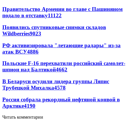
Правительство Армении во главе с Пашиняном
подало в отставку
11122
Появились спутниковые снимки складов
Wildberries
9023
РФ активизировала "летающие радары" из-за
атак ВСУ
4886
Польские F-16 перехватили российский самолет-
шпион над Балтикой
4662
В Беларуси осудили лидера группы Ляпис
Трубецкой Михалка
4578
Россия собрала рекордный нефтяной конвой в
Арктике
4190
Читать комментарии