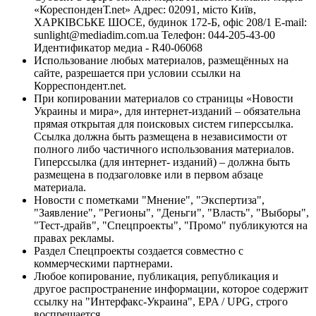
«КореспонденТ.net» Адрес: 02091, місто Київ,
ХАРКІВСЬКЕ ШОСЕ, будинок 172-Б, офіс 208/1 E-mail:
sunlight@mediadim.com.ua
Телефон: 044-205-43-00
Идентификатор медиа - R40-06068
Использование любых материалов, размещённых на
сайте, разрешается при условии ссылки на
Корреспондент.net.
При копировании материалов со страницы «Новости
Украины и мира», для интернет-изданий – обязательна
прямая открытая для поисковых систем гиперссылка.
Ссылка должна быть размещена в независимости от
полного либо частичного использования материалов.
Гиперссылка (для интернет- изданий) – должна быть
размещена в подзаголовке или в первом абзаце
материала.
Новости с пометками "Мнение", "Экспертиза",
"Заявление", "Регионы", "Деньги", "Власть", "Выборы",
"Тест-драйв", "Спецпроекты", "Промо" публикуются на
правах рекламы.
Раздел Спецпроекты создается совместно с
коммерческими партнерами.
Любое копирование, публикация, републикация и
другое распространение информации, которое содержит
ссылку на "Интерфакс-Украина", EPA / UPG, строго
воспрещается.