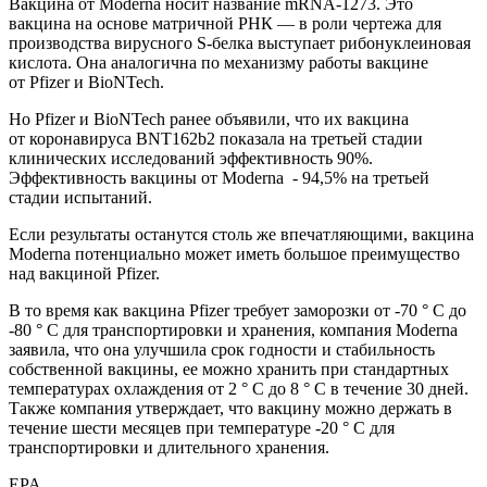
Вакцина от Moderna носит название mRNA-1273. Это
вакцина на основе матричной РНК — в роли чертежа для
производства вирусного S-белка выступает рибонуклеиновая
кислота. Она аналогична по механизму работы вакцине
от Pfizer и BioNTech.
Но Pfizer и BioNTech ранее объявили, что их вакцина
от коронавируса BNT162b2 показала на третьей стадии
клинических исследований эффективность 90%.
Эффективность вакцины от Moderna - 94,5% на третьей
стадии испытаний.
Если результаты останутся столь же впечатляющими, вакцина
Moderna потенциально может иметь большое преимущество
над вакциной Pfizer.
В то время как вакцина Pfizer требует заморозки от -70 ° C до
-80 ° C для транспортировки и хранения, компания Moderna
заявила, что она улучшила срок годности и стабильность
собственной вакцины, ее можно хранить при стандартных
температурах охлаждения от 2 ° C до 8 ° C в течение 30 дней.
Также компания утверждает, что вакцину можно держать в
течение шести месяцев при температуре -20 ° C для
транспортировки и длительного хранения.
EPA