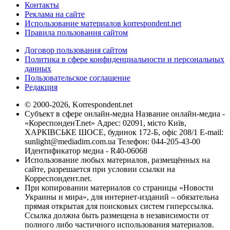
Контакты
Реклама на сайте
Использование материалов korrespondent.net
Правила пользования сайтом
Договор пользования сайтом
Политика в сфере конфиденциальности и персональных
данных
Пользовательское соглашение
Редакция
© 2000-2026, Korrespondent.net
Субъект в сфере онлайн-медиа Название онлайн-медиа -
«КореспонденТ.net» Адрес: 02091, місто Київ,
ХАРКІВСЬКЕ ШОСЕ, будинок 172-Б, офіс 208/1 E-mail:
sunlight@mediadim.com.ua
Телефон: 044-205-43-00
Идентификатор медиа - R40-06068
Использование любых материалов, размещённых на
сайте, разрешается при условии ссылки на
Корреспондент.net.
При копировании материалов со страницы «Новости
Украины и мира», для интернет-изданий – обязательна
прямая открытая для поисковых систем гиперссылка.
Ссылка должна быть размещена в независимости от
полного либо частичного использования материалов.