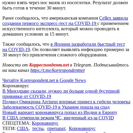
нужно взять через нос мазок из носоглотки. Результат должен
быть готов в течение 30 минут.
Ранее сообщалось, что американская компания
Cellex заявила
создании первого экспресс-тест на COVID-19
с применением
искусственного интеллекта, который можно проводить в
домашних условиях за 15 минут.
Также сообщалось, что
в Японии разработали быстрый тест
на COVID-19
. Он позволяет выявлять инфекцию примерно за
30 минут без привлечения сложного оборудования.
Новости от
Корреспондент.net
в Telegram. Подписывайтесь
на наш канал
https://t.me/korrespondentnet
Читайте Korrespondent.net в Google News
Коронавирус
В Минздраве сказали, нужно ли больше одной бустерной
прививки от COVID-19
Подвид Омикрона Arcturus впервые привел к гибели человека
Заболеваемость COVID-19 в Украине пошла на спад
Новый вариант коронавируса попал из Индии в Европу
В США отменили режим ЧС, введенный из-за COVID
СПЕЦТЕМА:
Коронавирус
ТЕГИ:
США
,
тесты
,
препарат
,
Коронавирус