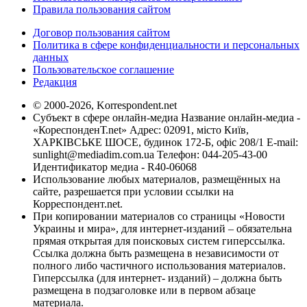
Правила пользования сайтом
Договор пользования сайтом
Политика в сфере конфиденциальности и персональных
данных
Пользовательское соглашение
Редакция
© 2000-2026, Korrespondent.net
Субъект в сфере онлайн-медиа Название онлайн-медиа -
«КореспонденТ.net» Адрес: 02091, місто Київ,
ХАРКІВСЬКЕ ШОСЕ, будинок 172-Б, офіс 208/1 E-mail:
sunlight@mediadim.com.ua
Телефон: 044-205-43-00
Идентификатор медиа - R40-06068
Использование любых материалов, размещённых на
сайте, разрешается при условии ссылки на
Корреспондент.net.
При копировании материалов со страницы «Новости
Украины и мира», для интернет-изданий – обязательна
прямая открытая для поисковых систем гиперссылка.
Ссылка должна быть размещена в независимости от
полного либо частичного использования материалов.
Гиперссылка (для интернет- изданий) – должна быть
размещена в подзаголовке или в первом абзаце
материала.