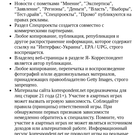
Новости с пометками "Мнение", "Экспертиза",
"Заявление", "Регионы", "Деньги", "Власть", "Выборы",
"Тест-драйв", "Спецпроекты", "Промо" публикуются на
правах рекламы.
Раздел Спецпроекты создается совместно с
коммерческими партнерами.
Любое копирование, публикация, републикация и
другое распространение информации, которое содержит
ссылку на "Интерфакс-Украина", EPA / UPG, строго
воспрещается.
Владелец веб-страницы в разделе Я- Корреспондент
является автор публикации.
Любое копирование, перепечатка и воспроизведение
фотографий и/или аудиовизуальных материалов,
принадлежащих правообладателю Getty Images, строго
запрещено.
Материалы сайта korrespondent.net предназначены для
лиц старше 21 года (21+). Участие в азартных играх
может вызвать игровую зависимость. Соблюдайте
правила (принципы) ответственной игры. При
обнаружении первых признаков зависимости
немедленно обратитесь к специалисту. Помните, что
участие в азартных играх не может являться источником
доходов или альтернативой работе. Информационный
ресурс korrespondent.net не проводит игры на реальные