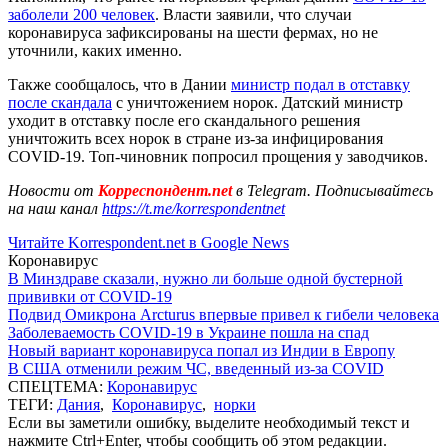
заболели 200 человек
. Власти заявили, что случаи
коронавируса зафиксированы на шести фермах, но не
уточнили, каких именно.
Также сообщалось, что в Дании
министр подал в отставку
после скандала
с уничтожением норок. Датский министр
уходит в отставку после его скандального решения
уничтожить всех норок в стране из-за инфицирования
COVID-19. Топ-чиновник попросил прощения у заводчиков.
Новости от
Корреспондент.net
в Telegram. Подписывайтесь
на наш канал
https://t.me/korrespondentnet
Читайте Korrespondent.net в Google News
Коронавирус
В Минздраве сказали, нужно ли больше одной бустерной
прививки от COVID-19
Подвид Омикрона Arcturus впервые привел к гибели человека
Заболеваемость COVID-19 в Украине пошла на спад
Новый вариант коронавируса попал из Индии в Европу
В США отменили режим ЧС, введенный из-за COVID
СПЕЦТЕМА:
Коронавирус
ТЕГИ:
Дания
,
Коронавирус
,
норки
Если вы заметили ошибку, выделите необходимый текст и
нажмите Ctrl+Enter, чтобы сообщить об этом редакции.