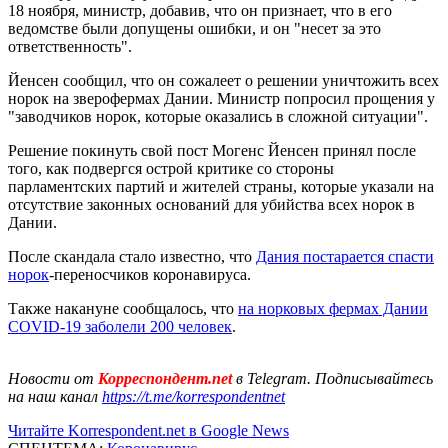
18 ноября, министр, добавив, что он признает, что в его
ведомстве были допущены ошибки, и он "несет за это
ответственность".
Йенсен сообщил, что он сожалеет о решении уничтожить всех
норок на зверофермах Дании. Министр попросил прощения у
"заводчиков норок, которые оказались в сложной ситуации".
Решение покинуть свой пост Могенс Йенсен принял после
того, как подвергся острой критике со стороны
парламентских партий и жителей страны, которые указали на
отсутствие законных оснований для убийства всех норок в
Дании.
После скандала стало известно, что
Дания постарается спасти
норок
-переносчиков коронавируса.
Также накануне сообщалось, что
на норковых фермах Дании
COVID-19 заболели 200 человек
.
Новости от
Корреспондент.net
в Telegram. Подписывайтесь
на наш канал
https://t.me/korrespondentnet
Читайте Korrespondent.net в Google News