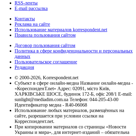
RSS-ленты
E-mail рассылка
Контакты
Реклама на сайте
Использование материалов korrespondent.net
Правила пользования сайтом
Договор пользования сайтом
Политика в сфере конфиденциальности и персональных
данных
Пользовательское соглашение
Редакция
© 2000-2026, Korrespondent.net
Субъект в сфере онлайн-медиа Название онлайн-медиа -
«КореспонденТ.net» Адрес: 02091, місто Київ,
ХАРКІВСЬКЕ ШОСЕ, будинок 172-Б, офіс 208/1 E-mail:
sunlight@mediadim.com.ua
Телефон: 044-205-43-00
Идентификатор медиа - R40-06068
Использование любых материалов, размещённых на
сайте, разрешается при условии ссылки на
Корреспондент.net.
При копировании материалов со страницы «Новости
Украины и мира», для интернет-изданий – обязательна