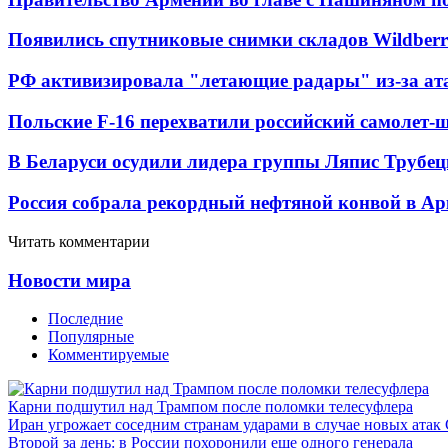
Появились спутниковые снимки складов Wildberr
РФ активизировала "летающие радары" из-за а
Польские F-16 перехватили российский самолет-
В Беларуси осудили лидера группы Ляпис Трубе
Россия собрала рекордный нефтяной конвой в Ар
Читать комментарии
Новости мира
Последние
Популярные
Комментируемые
Карни подшутил над Трампом после поломки телесуфлера
Иран угрожает соседним странам ударами в случае новых ат
Второй за день: в России похоронили еще одного генерала