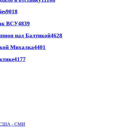
ies
9018
так ВСУ
4839
шпион над Балтикой
4628
цкой Михалка
4401
ктике
4177
ак США - СМИ