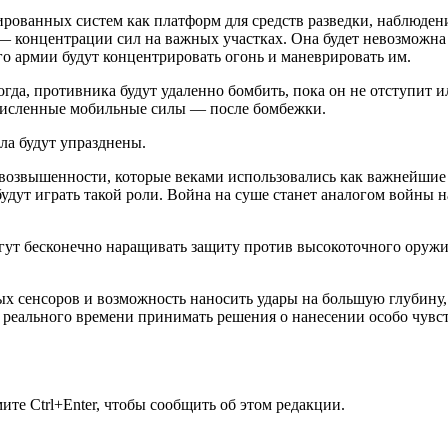
ированных систем как платформ для средств разведки, наблюден
 — концентрации сил на важных участках. Она будет невозможн
го армии будут концентрировать огонь и маневрировать им.
да, противника будут удаленно бомбить, пока он не отступит ил
очисленные мобильные силы — после бомбежки.
ла будут упразднены.
 возвышенности, которые веками использовались как важнейшие
удут играть такой роли. Война на суше станет аналогом войны н
гут бесконечно наращивать защиту против высокоточного оружия
х сенсоров и возможность наносить удары на большую глубину,
ме реального времени принимать решения о нанесении особо чувс
те Ctrl+Enter, чтобы сообщить об этом редакции.