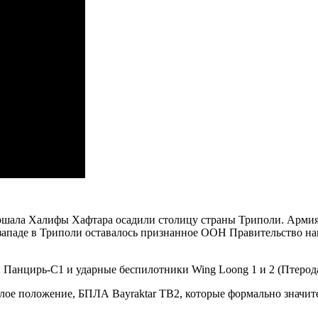
ршала Халифы Хафтара осадили столицу страны Триполи. Армия
западе в Триполи оставалось признанное ООН Правительство нац
Панцирь-С1 и ударные беспилотники Wing Loong 1 и 2 (Птерод
лое положение, БПЛА Bayraktar TB2, которые формально значит