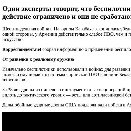
Одни эксперты говорят, что беспилотни
действие ограничено и они не сработаю
Шестинедельная война в Нагорном Карабахе закончилась убе
одной стороны, у Армении действительно слабое ПВО, чем и п
искусство.
Корреспондент.
net
собрал информацию о применении беспило
От разведки к реальному оружию
Изначально беспилотники использовали в войнах для разведки 
помогло ему подавить системы сирийской ПВО в долине Бекаа
зенитчиков.
За 38 лет дроны из нишевого инструмента для спецопераций п
вплоть до тактического уровня — роты или артиллерийской ба
Дальнобойные ударные дроны США поддерживали войска в Афга