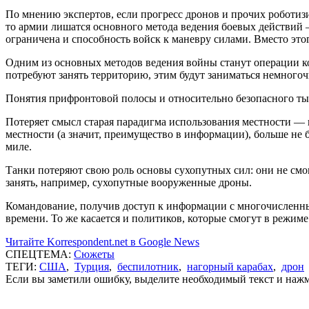
По мнению экспертов, если прогресс дронов и прочих роботиз
то армии лишатся основного метода ведения боевых действий
ограничена и способность войск к маневру силами. Вместо это
Одним из основных методов ведения войны станут операции ког
потребуют занять территорию, этим будут заниматься немног
Понятия прифронтовой полосы и относительно безопасного ты
Потеряет смысл старая парадигма использования местности —
местности (а значит, преимущество в информации), больше не б
миле.
Танки потеряют свою роль основы сухопутных сил: они не смо
занять, например, сухопутные вооруженные дроны.
Командование, получив доступ к информации с многочисленны
времени. То же касается и политиков, которые смогут в режи
Читайте Korrespondent.net в Google News
СПЕЦТЕМА:
Сюжеты
ТЕГИ:
США
,
Турция
,
беспилотник
,
нагорный карабах
,
дрон
Если вы заметили ошибку, выделите необходимый текст и нажми