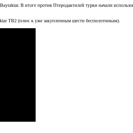
 Bayraktar. В итоге против Птеродактилей турки начали исполь
aktar TB2 (плюс к уже закупленным шести беспилотникам).