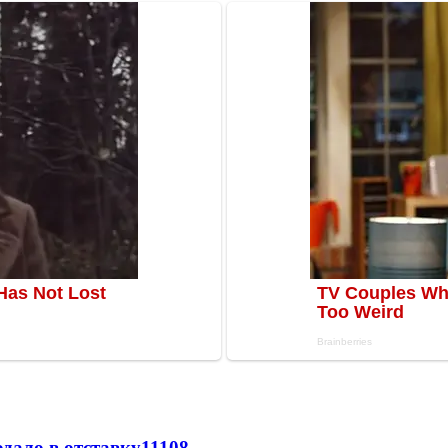
дало в отставку
11108