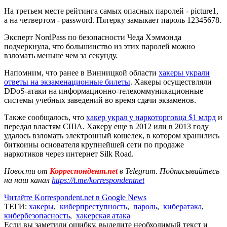
На третьем месте рейтинга самых опасных паролей - picture1,
а на четвертом - password. Пятерку замыкает пароль 12345678.
Эксперт NordPass по безопасности Чеда Хэммонда
подчеркнула, что большинство из этих паролей можно
взломать меньше чем за секунду.
Напомним, что ранее в Винницкой области
хакеры украли
ответы на экзаменационные билеты
. Хакеры осуществляли
DDoS-атаки на информационно-телекоммуникационные
системы учебных заведений во время сдачи экзаменов.
Также сообщалось, что
хакер украл у наркоторговца $1 млрд
и
передал властям США. Хакеру еще в 2012 или в 2013 году
удалось взломать электронный кошелек, в котором хранились
биткоины основателя крупнейшей сети по продаже
наркотиков через интернет Silk Road.
Новости от
Корреспондент.net
в Telegram. Подписывайтесь
на наш канал
https://t.me/korrespondentnet
Читайте Korrespondent.net в Google News
ТЕГИ:
хакеры
,
киберпреступность
,
пароль
,
кибератака
,
кибербезопасность
,
хакерская атака
Если вы заметили ошибку, выделите необходимый текст и