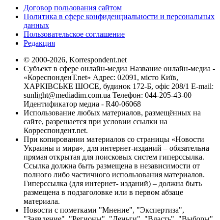
Договор пользования сайтом
Политика в сфере конфиденциальности и персональных
данных
Пользовательское соглашение
Редакция
© 2000-2026, Korrespondent.net
Субъект в сфере онлайн-медиа Название онлайн-медиа -
«КореспонденТ.net» Адрес: 02091, місто Київ,
ХАРКІВСЬКЕ ШОСЕ, будинок 172-Б, офіс 208/1 E-mail:
sunlight@mediadim.com.ua
Телефон: 044-205-43-00
Идентификатор медиа - R40-06068
Использование любых материалов, размещённых на
сайте, разрешается при условии ссылки на
Корреспондент.net.
При копировании материалов со страницы «Новости
Украины и мира», для интернет-изданий – обязательна
прямая открытая для поисковых систем гиперссылка.
Ссылка должна быть размещена в независимости от
полного либо частичного использования материалов.
Гиперссылка (для интернет- изданий) – должна быть
размещена в подзаголовке или в первом абзаце
материала.
Новости с пометками "Мнение", "Экспертиза",
"Заявление", "Регионы", "Деньги", "Власть", "Выборы",