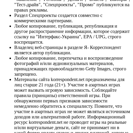
"Тест-драйв", "Спецпроекты", "Промо" публикуются на
правах рекламы.
Раздел Спецпроекты создается совместно с
коммерческими партнерами.
Любое копирование, публикация, републикация и
другое распространение информации, которое содержит
ссылку на "Интерфакс-Украина", EPA / UPG, строго
воспрещается.
Владелец веб-страницы в разделе Я- Корреспондент
является автор публикации.
Любое копирование, перепечатка и воспроизведение
фотографий и/или аудиовизуальных материалов,
принадлежащих правообладателю Getty Images, строго
запрещено.
Материалы сайта korrespondent.net предназначены для
лиц старше 21 года (21+). Участие в азартных играх
может вызвать игровую зависимость. Соблюдайте
правила (принципы) ответственной игры. При
обнаружении первых признаков зависимости
немедленно обратитесь к специалисту. Помните, что
участие в азартных играх не может являться источником
доходов или альтернативой работе. Информационный
ресурс korrespondent.net не проводит игры на реальные
и/или виртуальные деньги, сайт не принимает ни в
какой форме оплату ставок и других платежей, которые