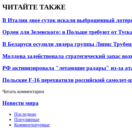
ЧИТАЙТЕ ТАКЖЕ
В Италии двое суток искали выброшенный лоте
Орден для Зеленского: в Польше требуют от Туск
В Беларуси осудили лидера группы Ляпис Трубе
Молдова задействовала стратегический запас вод
РФ активизировала "летающие радары" из-за а
Польские F-16 перехватили российский самолет-
Читать комментарии
Новости мира
Последние
Популярные
Комментируемые