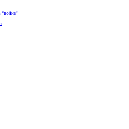
в "войне"
а