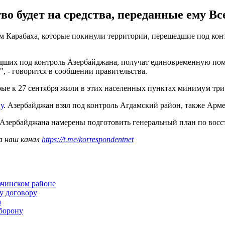
о будет на средства, переданные ему В
Карабаха, которые покинули территории, перешедшие под контро
дших под контроль Азербайджана, получат единовременную помощ
, - говорится в сообщении правительства.
рые к 27 сентября жили в этих населенных пунктах минимум три
у
. Азербайджан взял под контроль Агдамский район, также Арме
 Азербайджана намерены подготовить генеральный план по вос
а наш канал
https://t.me/korrespondentnet
ачинском районе
у договору
а
борону