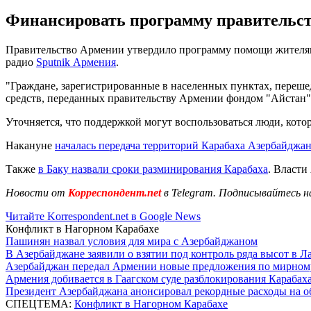
Финансировать программу правительств
Правительство Армении утвердило программу помощи жителям 
радио
Sputnik Армения
.
"Граждане, зарегистрированные в населенных пунктах, переше
средств, переданных правительству Армении фондом "Айстан""
Уточняется, что поддержкой могут воспользоваться люди, кото
Накануне
началась передача территорий Карабаха Азербайджан
Также
в Баку назвали сроки разминирования Карабаха
. Власти
Новости от
Корреспондент.net
в Telegram. Подписывайтесь н
Читайте Korrespondent.net в Google News
Конфликт в Нагорном Карабахе
Пашинян назвал условия для мира с Азербайджаном
В Азербайджане заявили о взятии под контроль ряда высот в Л
Азербайджан передал Армении новые предложения по мирном
Армения добивается в Гаагском суде разблокирования Карабах
Президент Азербайджана анонсировал рекордные расходы на о
СПЕЦТЕМА:
Конфликт в Нагорном Карабахе