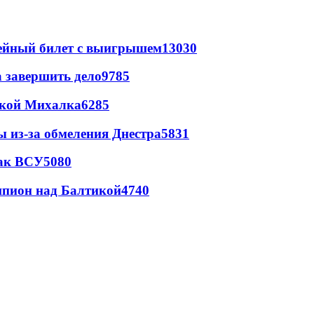
рейный билет с выигрышем
13030
а завершить дело
9785
цкой Михалка
6285
ы из-за обмеления Днестра
5831
так ВСУ
5080
шпион над Балтикой
4740