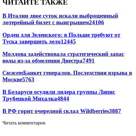
ЧИТАЙТЕ ТАКЖЕ
В Италии двое суток искали выброшенный
лотерейный билет с выигрышем
24106
Орден для Зеленского: в Польше требуют от
Туска завершить дело
12445
Молдова задействовала стратегический запас
воды из-за обмеления Днестра
7491
Сюжет
Банкет генералов. Последствия взрыва в
Москве
5763
В Беларуси осудили лидера группы Ляпис
Трубецкой Михалка
4844
В РФ горит очередной склад Wildberries
3887
Читать комментарии