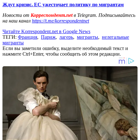
Ждут кризис. ЕС ужесточает политику по мигрантам
Новости от
Корреспондент.net
в Telegram. Подписывайтесь
на наш канал
https://t.me/korrespondentnet
Читайте Korrespondent.net в Google News
ТЕГИ:
Франция
,
Париж
,
лагерь
,
мигранты
,
нелегальные
мигранты
Если вы заметили ошибку, выделите необходимый текст и
нажмите Ctrl+Enter, чтобы сообщить об этом редакции.