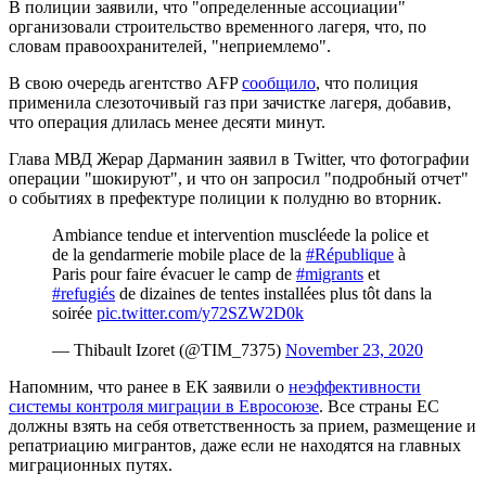
В полиции заявили, что "определенные ассоциации"
организовали строительство временного лагеря, что, по
словам правоохранителей, "неприемлемо".
В свою очередь агентство AFP
сообщило
, что полиция
применила слезоточивый газ при зачистке лагеря, добавив,
что операция длилась менее десяти минут.
Глава МВД Жерар Дарманин заявил в Twitter, что фотографии
операции "шокируют", и что он запросил "подробный отчет"
о событиях в префектуре полиции к полудню во вторник.
Ambiance tendue et intervention muscléede la police et
de la gendarmerie mobile place de la
#République
à
Paris pour faire évacuer le camp de
#migrants
et
#refugiés
de dizaines de tentes installées plus tôt dans la
soirée
pic.twitter.com/y72SZW2D0k
— Thibault Izoret (@TIM_7375)
November 23, 2020
Напомним, что ранее в ЕК заявили о
неэффективности
системы контроля миграции в Евросоюзе
. Все страны ЕС
должны взять на себя ответственность за прием, размещение и
репатриацию мигрантов, даже если не находятся на главных
миграционных путях.