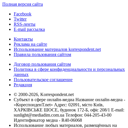
Полная версия сайта
Facebook
Twitter
RSS-ленты
E-mail рассылка
Контакты
Реклама на сайте
Использование материалов korrespondent.net
Правила пользования сайтом
Договор пользования сайтом
Политика в сфере конфиденциальности и персональных
данных
Пользовательское соглашение
Редакция
© 2000-2026, Korrespondent.net
Субъект в сфере онлайн-медиа Название онлайн-медиа -
«КореспонденТ.net» Адрес: 02091, місто Київ,
ХАРКІВСЬКЕ ШОСЕ, будинок 172-Б, офіс 208/1 E-mail:
sunlight@mediadim.com.ua
Телефон: 044-205-43-00
Идентификатор медиа - R40-06068
Использование любых материалов, размещённых на