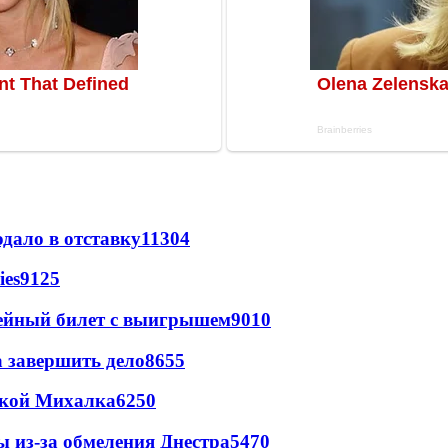
дало в отставку
11304
ies
9125
рейный билет с выигрышем
9010
а завершить дело
8655
цкой Михалка
6250
ы из-за обмеления Днестра
5470