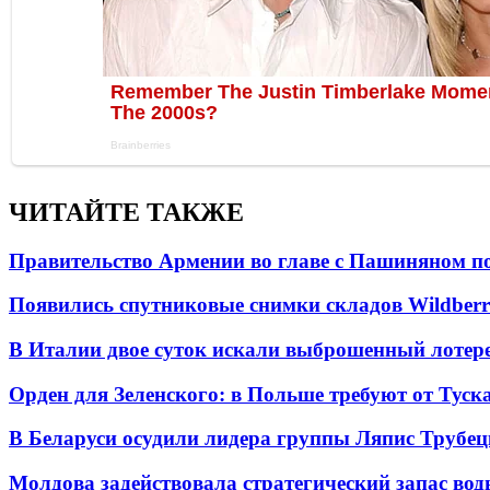
ЧИТАЙТЕ ТАКЖЕ
Правительство Армении во главе с Пашиняном по
Появились спутниковые снимки складов Wildberr
В Италии двое суток искали выброшенный лоте
Орден для Зеленского: в Польше требуют от Туск
В Беларуси осудили лидера группы Ляпис Трубе
Молдова задействовала стратегический запас вод