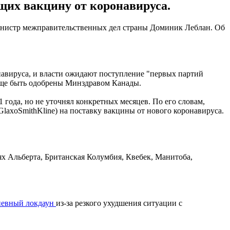
их вакцину от коронавируса.
министр межправительственных дел страны Доминик Леблан. Об
навируса, и власти ожидают поступление "первых партий
еще быть одобрены Минздравом Канады.
года, но не уточнял конкретных месяцев. По его словам,
(GlaxoSmithKline) на поставку вакцины от нового коронавируса.
х Альберта, Британская Колумбия, Квебек, Манитоба,
невный локдаун
из-за резкого ухудшения ситуации с