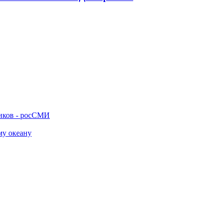
ников - росСМИ
му океану