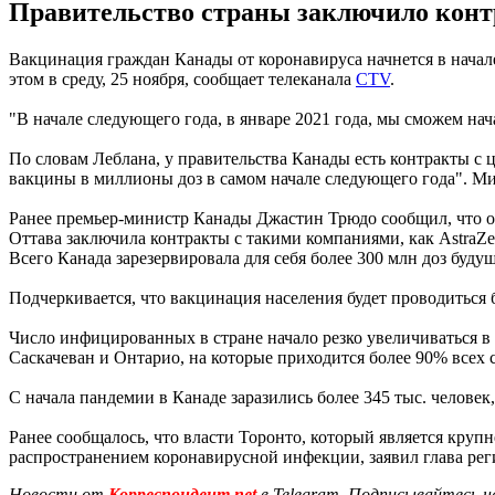
Правительство страны заключило конт
Вакцинация граждан Канады от коронавируса начнется в начал
этом в среду, 25 ноября, сообщает телеканала
CTV
.
"В начале следующего года, в январе 2021 года, мы сможем нача
По словам Леблана, у правительства Канады есть контракты с
вакцины в миллионы доз в самом начале следующего года". М
Ранее премьер-министр Канады Джастин Трюдо сообщил, что ожи
Оттава заключила контракты с такими компаниями, как AstraZene
Всего Канада зарезервировала для себя более 300 млн доз буду
Подчеркивается, что вакцинация населения будет проводиться 
Число инфицированных в стране начало резко увеличиваться в
Саскачеван и Онтарио, на которые приходится более 90% всех 
С начала пандемии в Канаде заразились более 345 тыс. человек,
Ранее сообщалось, что власти Торонто, который является круп
распространением коронавирусной инфекции, заявил глава ре
Новости от
Корреспондент.net
в Telegram. Подписывайтесь н