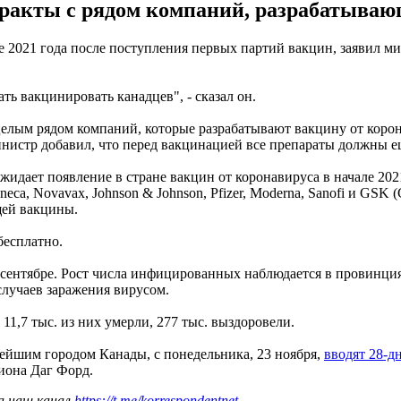
ракты с рядом компаний, разрабатывающ
е 2021 года после поступления первых партий вакцин, заявил 
ть вакцинировать канадцев", - сказал он.
 целым рядом компаний, которые разрабатывают вакцину от коро
инистр добавил, что перед вакцинацией все препараты должны 
дает появление в стране вакцин от коронавируса в начале 2021 
ca, Novavax, Johnson & Johnson, Pfizer, Moderna, Sanofi и GSK 
щей вакцины.
бесплатно.
 сентябре. Рост числа инфицированных наблюдается в провинция
случаев заражения вирусом.
 11,7 тыс. из них умерли, 277 тыс. выздоровели.
нейшим городом Канады, с понедельника, 23 ноября,
вводят 28-д
гиона Даг Форд.
а наш канал
https://t.me/korrespondentnet