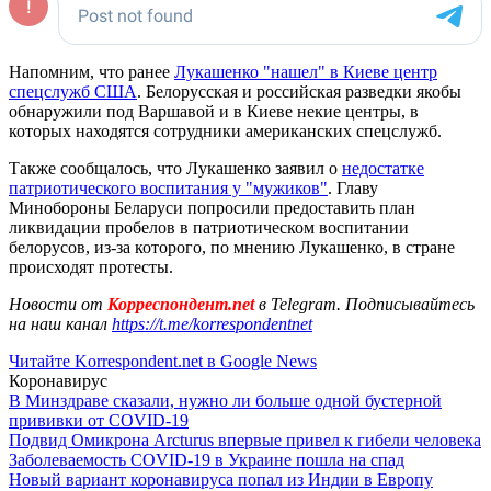
Напомним, что ранее
Лукашенко "нашел" в Киеве центр
спецслужб США
. Белорусская и российская разведки якобы
обнаружили под Варшавой и в Киеве некие центры, в
которых находятся сотрудники американских спецслужб.
Также сообщалось, что Лукашенко заявил о
недостатке
патриотического воспитания у "мужиков"
. Главу
Минобороны Беларуси попросили предоставить план
ликвидации пробелов в патриотическом воспитании
белорусов, из-за которого, по мнению Лукашенко, в стране
происходят протесты.
Новости от
Корреспондент.net
в Telegram. Подписывайтесь
на наш канал
https://t.me/korrespondentnet
Читайте Korrespondent.net в Google News
Коронавирус
В Минздраве сказали, нужно ли больше одной бустерной
прививки от COVID-19
Подвид Омикрона Arcturus впервые привел к гибели человека
Заболеваемость COVID-19 в Украине пошла на спад
Новый вариант коронавируса попал из Индии в Европу