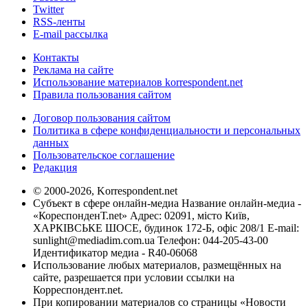
Twitter
RSS-ленты
E-mail рассылка
Контакты
Реклама на сайте
Использование материалов korrespondent.net
Правила пользования сайтом
Договор пользования сайтом
Политика в сфере конфиденциальности и персональных
данных
Пользовательское соглашение
Редакция
© 2000-2026, Korrespondent.net
Субъект в сфере онлайн-медиа Название онлайн-медиа -
«КореспонденТ.net» Адрес: 02091, місто Київ,
ХАРКІВСЬКЕ ШОСЕ, будинок 172-Б, офіс 208/1 E-mail:
sunlight@mediadim.com.ua
Телефон: 044-205-43-00
Идентификатор медиа - R40-06068
Использование любых материалов, размещённых на
сайте, разрешается при условии ссылки на
Корреспондент.net.
При копировании материалов со страницы «Новости