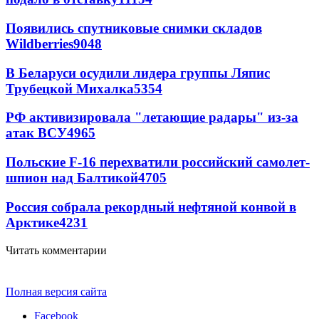
Появились спутниковые снимки складов
Wildberries
9048
В Беларуси осудили лидера группы Ляпис
Трубецкой Михалка
5354
РФ активизировала "летающие радары" из-за
атак ВСУ
4965
Польские F-16 перехватили российский самолет-
шпион над Балтикой
4705
Россия собрала рекордный нефтяной конвой в
Арктике
4231
Читать комментарии
Полная версия сайта
Facebook