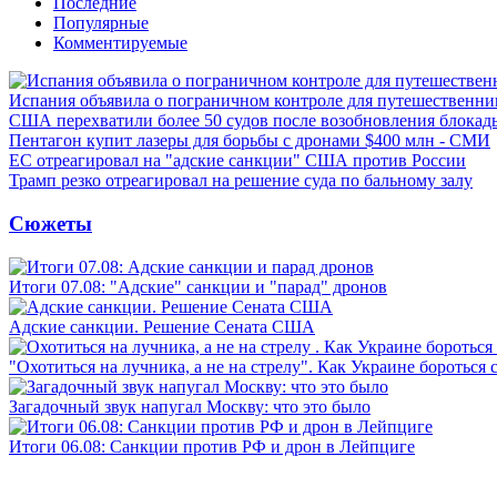
Последние
Популярные
Комментируемые
Испания объявила о пограничном контроле для путешественни
США перехватили более 50 судов после возобновления блокад
Пентагон купит лазеры для борьбы с дронами $400 млн - СМИ
ЕС отреагировал на "адские санкции" США против России
Трамп резко отреагировал на решение суда по бальному залу
Сюжеты
Итоги 07.08: "Адские" санкции и "парад" дронов
Адские санкции. Решение Сената США
"Охотиться на лучника, а не на стрелу". Как Украине бороться 
Загадочный звук напугал Москву: что это было
Итоги 06.08: Санкции против РФ и дрон в Лейпциге