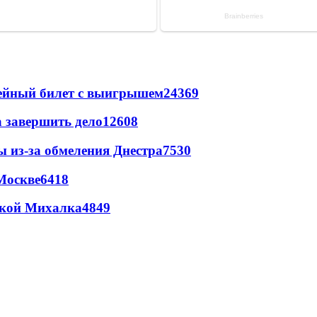
рейный билет с выигрышем
24369
а завершить дело
12608
ы из-за обмеления Днестра
7530
Москве
6418
цкой Михалка
4849