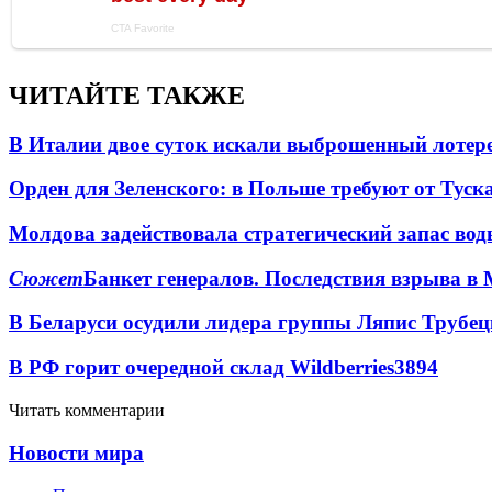
ЧИТАЙТЕ ТАКЖЕ
В Италии двое суток искали выброшенный лоте
Орден для Зеленского: в Польше требуют от Туск
Молдова задействовала стратегический запас вод
Сюжет
Банкет генералов. Последствия взрыва в 
В Беларуси осудили лидера группы Ляпис Трубе
В РФ горит очередной склад Wildberries
3894
Читать комментарии
Новости мира