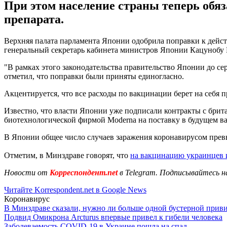
При этом население страны теперь обя
препарата.
Верхняя палата парламента Японии одобрила поправки к дейс
генеральный секретарь кабинета министров Японии Кацунобу Ка
"В рамках этого законодательства правительство Японии до се
отметил, что поправки были приняты единогласно.
Акцентируется, что все расходы по вакцинации берет на себя 
Известно, что власти Японии уже подписали контракты с брит
биотехнологической фирмой Moderna на поставку в будущем вак
В Японии общее число случаев заражения коронавирусом превыс
Отметим, в Минздраве говорят, что
на вакцинацию украинцев 
Новости от
Корреспондент.net
в Telegram. Подписывайтесь н
Читайте Korrespondent.net в Google News
Коронавирус
В Минздраве сказали, нужно ли больше одной бустерной прив
Подвид Омикрона Arcturus впервые привел к гибели человека
Заболеваемость COVID-19 в Украине пошла на спад