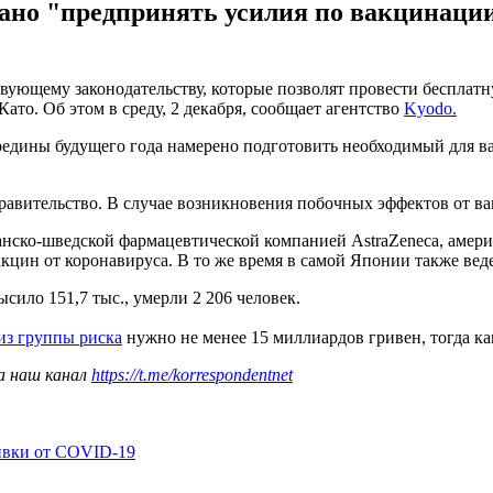
зано "предпринять усилия по вакцинации
твующему законодательству, которые позволят провести беспла
то. Об этом в среду, 2 декабря, сообщает агентство
Kyodo.
редины будущего года намерено подготовить необходимый для вак
правительство. В случае возникновения побочных эффектов от в
анско-шведской фармацевтической компанией AstraZeneca, амери
цин от коронавируса. В то же время в самой Японии также веде
ило 151,7 тыс., умерли 2 206 человек.
из группы риска
нужно не менее 15 миллиардов гривен, тогда как
а наш канал
https://t.me/korrespondentnet
ивки от COVID-19