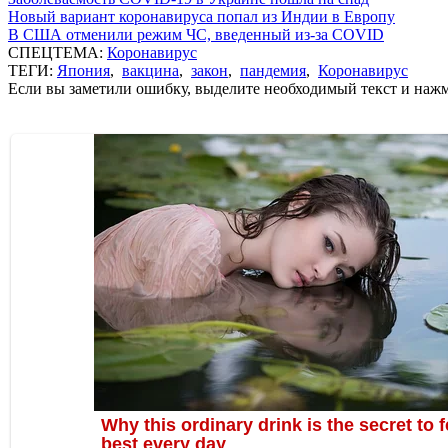
Новый вариант коронавируса попал из Индии в Европу
В США отменили режим ЧС, введенный из-за COVID
СПЕЦТЕМА:
Коронавирус
ТЕГИ:
Япония
,
вакцина
,
закон
,
пандемия
,
Коронавирус
Если вы заметили ошибку, выделите необходимый текст и нажми