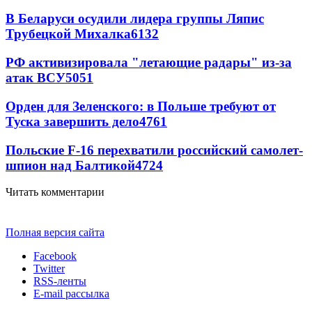
В Беларуси осудили лидера группы Ляпис
Трубецкой Михалка
6132
РФ активизировала "летающие радары" из-за
атак ВСУ
5051
Орден для Зеленского: в Польше требуют от
Туска завершить дело
4761
Польские F-16 перехватили российский самолет-
шпион над Балтикой
4724
Читать комментарии
Полная версия сайта
Facebook
Twitter
RSS-ленты
E-mail рассылка