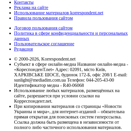
Контакты
Реклама на сайте
Использование материалов korrespondent.net
Правила пользования сайтом
Договор пользования сайтом
Политика в сфере конфиденциальности и персональных
данных
Пользовательское соглашение
Редакция
© 2000-2026, Korrespondent.net
Субъект в сфере онлайн-медиа Название онлайн-медиа -
«КореспонденТ.net» Адрес: 02091, місто Київ,
ХАРКІВСЬКЕ ШОСЕ, будинок 172-Б, офіс 208/1 E-mail:
sunlight@mediadim.com.ua
Телефон: 044-205-43-00
Идентификатор медиа - R40-06068
Использование любых материалов, размещённых на
сайте, разрешается при условии ссылки на
Корреспондент.net.
При копировании материалов со страницы «Новости
Украины и мира», для интернет-изданий – обязательна
прямая открытая для поисковых систем гиперссылка.
Ссылка должна быть размещена в независимости от
полного либо частичного использования материалов.