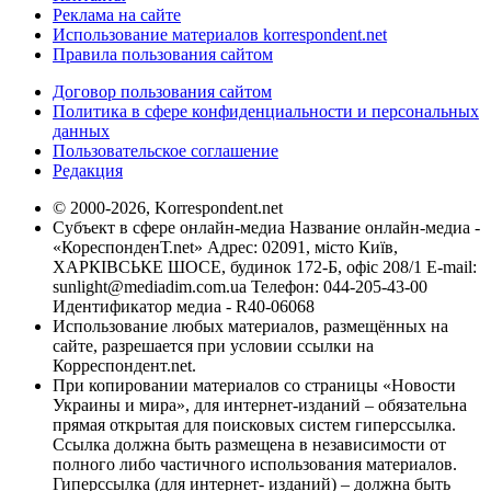
Реклама на сайте
Использование материалов korrespondent.net
Правила пользования сайтом
Договор пользования сайтом
Политика в сфере конфиденциальности и персональных
данных
Пользовательское соглашение
Редакция
© 2000-2026, Korrespondent.net
Субъект в сфере онлайн-медиа Название онлайн-медиа -
«КореспонденТ.net» Адрес: 02091, місто Київ,
ХАРКІВСЬКЕ ШОСЕ, будинок 172-Б, офіс 208/1 E-mail:
sunlight@mediadim.com.ua
Телефон: 044-205-43-00
Идентификатор медиа - R40-06068
Использование любых материалов, размещённых на
сайте, разрешается при условии ссылки на
Корреспондент.net.
При копировании материалов со страницы «Новости
Украины и мира», для интернет-изданий – обязательна
прямая открытая для поисковых систем гиперссылка.
Ссылка должна быть размещена в независимости от
полного либо частичного использования материалов.
Гиперссылка (для интернет- изданий) – должна быть