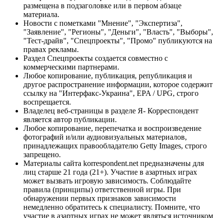
размещена в подзаголовке или в первом абзаце
материала.
Новости с пометками "Мнение", "Экспертиза",
"Заявление", "Регионы", "Деньги", "Власть", "Выборы",
"Тест-драйв", "Спецпроекты", "Промо" публикуются на
правах рекламы.
Раздел Спецпроекты создается совместно с
коммерческими партнерами.
Любое копирование, публикация, републикация и
другое распространение информации, которое содержит
ссылку на "Интерфакс-Украина", EPA / UPG, строго
воспрещается.
Владелец веб-страницы в разделе Я- Корреспондент
является автор публикации.
Любое копирование, перепечатка и воспроизведение
фотографий и/или аудиовизуальных материалов,
принадлежащих правообладателю Getty Images, строго
запрещено.
Материалы сайта korrespondent.net предназначены для
лиц старше 21 года (21+). Участие в азартных играх
может вызвать игровую зависимость. Соблюдайте
правила (принципы) ответственной игры. При
обнаружении первых признаков зависимости
немедленно обратитесь к специалисту. Помните, что
участие в азартных играх не может являться источником