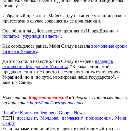
Moldova. Однако отменить данное решение оппозиционеры
не могут.
Избранный президент Майя Санду накануне уже пригрозила
протестами в случае сокращения ее полномочий.
Она обвинила действующего президента Игоря Додона
в
попытке "узурпации власти"
.
Как сообщалось ранее, Майя Санду назвала
возможные сроки
визита в Украину
.
До этого стало известно, что Санду намерена
наладить
отношения Молдовы и Украины
. "К сожалению, мой
предшественник не просто не смог построить отношения с
Украиной, но и, по сути, изолировал наше государство", -
заявила Санду.
Новости от
Корреспондент.net
в Telegram. Подписывайтесь
на наш канал
https://t.me/korrespondentnet
Читайте Korrespondent.net в Google News
ТЕГИ:
президент
,
Молдова
,
парламент
,
полномочия
,
Майя
Санду
Если вы заметили ошибку, выделите необходимый текст и