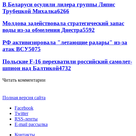
В Беларуси осудили лидера группы Ляпис
Трубецкой Михалка
6266
Молдова задействовала стратегический запас
воды из-за обмеления Днестра
5592
РФ активизировала "летающие радары" из-за
атак ВСУ
5075
Польские F-16 перехватили российский самолет-
шпион над Балтикой
4732
Читать комментарии
Полная версия сайта
Facebook
Twitter
RSS-ленты
E-mail рассылка
Контакты