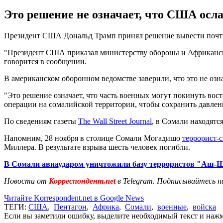
Это решение не означает, что США осла
Президент США Дональд Трамп принял решение вывести почти
"Президент США приказал министерству обороны и Африканск
говорится в сообщении.
В американском оборонном ведомстве заверили, что это не оз
"Это решение означает, что часть военных могут покинуть вос
операции на сомалийской территории, чтобы сохранить давлен
По сведениям газеты
The Wall Street Journal
, в Сомали находятс
Напомним, 28 ноября в столице Сомали Могадишо
террорист-с
Миллера. В результате взрыва шесть человек погибли.
В Сомали авиаударом уничтожили базу террористов "Аш-
Новости от
Корреспондент.net
в Telegram. Подписывайтесь н
Читайте Korrespondent.net в Google News
ТЕГИ:
США
,
Пентагон
,
Африка
,
Сомали
,
военные
,
войска
Если вы заметили ошибку, выделите необходимый текст и нажми