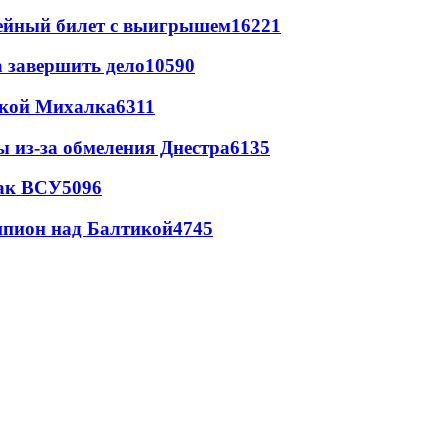
рейный билет с выигрышем
16221
а завершить дело
10590
цкой Михалка
6311
ы из-за обмеления Днестра
6135
так ВСУ
5096
шпион над Балтикой
4745