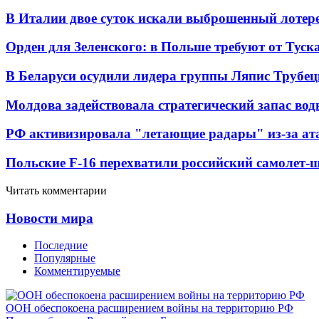
В Италии двое суток искали выброшенный лоте
Орден для Зеленского: в Польше требуют от Туск
В Беларуси осудили лидера группы Ляпис Трубе
Молдова задействовала стратегический запас вод
РФ активизировала "летающие радары" из-за а
Польские F-16 перехватили российский самолет-
Читать комментарии
Новости мира
Последние
Популярные
Комментируемые
ООН обеспокоена расширением войны на территорию РФ