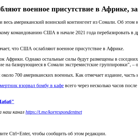
бляют военное присутствие в Африке, за
 весь американский воинский контингент из Сомали. Об этом 
ому командованию США в начале 2021 года перебазировать в д
начает, что США ослабляют военное присутствие в Африке.
ток Африки. Однако остальные силы будут размещены в соседних 
ие на базирующиеся в Сомали экстремистские группировки", – 
я около 700 американских военных. Как отмечает издание, часть 
мертник взорвал бомбу в кафе
всего через несколько часов пос
Шабаб"
а наш канал
https://t.me/korrespondentnet
те Ctrl+Enter, чтобы сообщить об этом редакции.