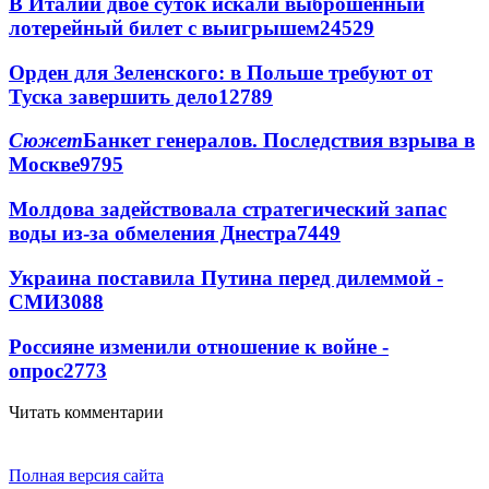
В Италии двое суток искали выброшенный
лотерейный билет с выигрышем
24529
Орден для Зеленского: в Польше требуют от
Туска завершить дело
12789
Сюжет
Банкет генералов. Последствия взрыва в
Москве
9795
Молдова задействовала стратегический запас
воды из-за обмеления Днестра
7449
Украина поставила Путина перед дилеммой -
СМИ
3088
Россияне изменили отношение к войне -
опрос
2773
Читать комментарии
Полная версия сайта