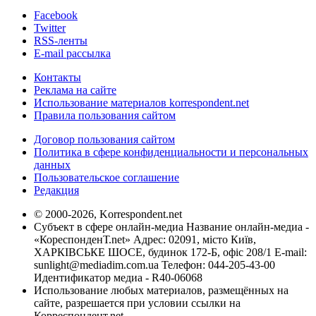
Facebook
Twitter
RSS-ленты
E-mail рассылка
Контакты
Реклама на сайте
Использование материалов korrespondent.net
Правила пользования сайтом
Договор пользования сайтом
Политика в сфере конфиденциальности и персональных
данных
Пользовательское соглашение
Редакция
© 2000-2026, Korrespondent.net
Субъект в сфере онлайн-медиа Название онлайн-медиа -
«КореспонденТ.net» Адрес: 02091, місто Київ,
ХАРКІВСЬКЕ ШОСЕ, будинок 172-Б, офіс 208/1 E-mail:
sunlight@mediadim.com.ua
Телефон: 044-205-43-00
Идентификатор медиа - R40-06068
Использование любых материалов, размещённых на
сайте, разрешается при условии ссылки на
Корреспондент.net.