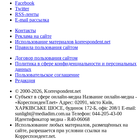
Facebook
Twitter
RSS-ленты
E-mail рассылка
Контакты
Реклама на сайте
Использование материалов korrespondent.net
Правила пользования сайтом
Договор пользования сайтом
Политика в сфере конфиденциальности и персональных
данных
Пользовательское соглашение
Редакция
© 2000-2026, Korrespondent.net
Субъект в сфере онлайн-медиа Название онлайн-медиа -
«КореспонденТ.net» Адрес: 02091, місто Київ,
ХАРКІВСЬКЕ ШОСЕ, будинок 172-Б, офіс 208/1 E-mail:
sunlight@mediadim.com.ua
Телефон: 044-205-43-00
Идентификатор медиа - R40-06068
Использование любых материалов, размещённых на
сайте, разрешается при условии ссылки на
Корреспондент.net.