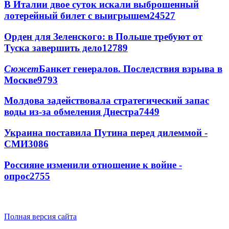
В Италии двое суток искали выброшенный
лотерейный билет с выигрышем
24527
Орден для Зеленского: в Польше требуют от
Туска завершить дело
12789
Сюжет
Банкет генералов. Последствия взрыва в
Москве
9793
Молдова задействовала стратегический запас
воды из-за обмеления Днестра
7449
Украина поставила Путина перед дилеммой -
СМИ
3086
Россияне изменили отношение к войне -
опрос
2755
Полная версия сайта