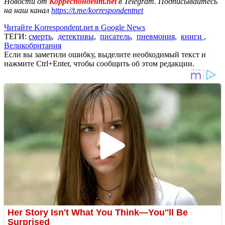
Новости от
Корреспондент.net
в Telegram. Подписывайтесь
на наш канал
https://t.me/korrespondentnet
Читайте Korrespondent.net в Google News
ТЕГИ:
смерть
,
детективы
,
писатель
,
пневмония
,
книги
,
Великобритания
Если вы заметили ошибку, выделите необходимый текст и
нажмите Ctrl+Enter, чтобы сообщить об этом редакции.