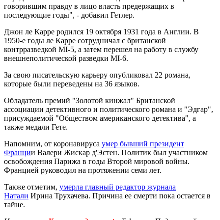
говорившим правду в лицо власть предержащих в
последующие годы", - добавил Гетлер.
Джон ле Карре родился 19 октября 1931 года в Англии. В
1950-е годы ле Карре сотрудничал с британской
контрразведкой MI-5, а затем перешел на работу в службу
внешнеполитической разведки MI-6.
За свою писательскую карьеру опубликовал 22 романа,
которые были переведены на 36 языков.
Обладатель премий "Золотой кинжал" Британской
ассоциации детективного и политического романа и "Эдгар",
присуждаемой "Обществом американского детектива", а
также медали Гете.
Напомним, от коронавируса
умер бывший президент
Франци
и Валери Жискар д'Эстен. Политик был участником
освобождения Парижа в годы Второй мировой войны.
Францией руководил на протяжении семи лет.
Также отметим,
умерла главный редактор журнала
Натали
Ирина Трухачева. Причина ее смерти пока остается в
тайне.