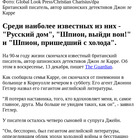
Фото: Global Look Press/Christian Charisius/dpa
Британский писатель, автор шпионских детективов Джон ле
Карре
Среди наиболее известных из них -
"Русский дом", "Шпион, выйди вон!"
и "Шпион, пришедший с холода".
На 90-м году жизни скончался известный британский
писатель, автор шпионских детективов Джон ле Карре. Об
этом в воскресенье, 13 декабря, пишет
The Guardian
.
Как сообщила семья Карре, он скончался от пневмонии в
больнице в Корнуолле вечером в субботу. Его агент Джонни
Гетлер назвал его гигантом английской литературы.
"Я потерял наставника, того, кто вдохновляет меня, и, самое
главное, друга. Мы больше не увидим таких, как он", - заявил
Гетлер.
У писателя осталось четверо сыновей и супруга Джейн.
"Он, бесспорно, был гигантом английской литературы,
определившим облик эпохи холодной войны и бесстрашно