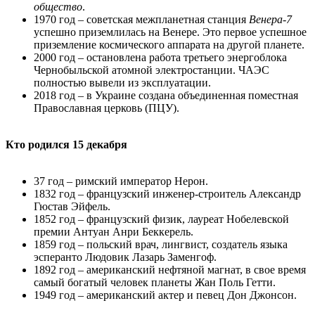
общество
.
1970 год – советская межпланетная станция
Венера-7
успешно приземлилась на Венере. Это первое успешное
приземление космического аппарата на другой планете.
2000 год – остановлена работа третьего энергоблока
Чернобыльской атомной электростанции. ЧАЭС
полностью вывели из эксплуатации.
2018 год – в Украине создана объединенная поместная
Православная церковь (ПЦУ).
Кто родился 15 декабря
37 год – римский император Нерон.
1832 год – французский инженер-строитель Александр
Гюстав Эйфель.
1852 год – французский физик, лауреат Нобелевской
премии Антуан Анри Беккерель.
1859 год – польский врач, лингвист, создатель языка
эсперанто Людовик Лазарь Заменгоф.
1892 год – американский нефтяной магнат, в свое время
самый богатый человек планеты Жан Поль Гетти.
1949 год – американский актер и певец Дон Джонсон.