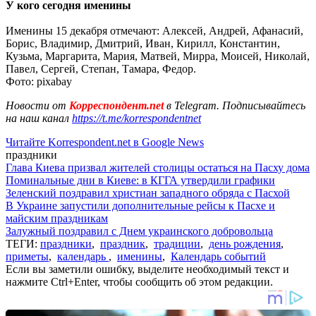
У кого сегодня именины
Именины 15 декабря отмечают: Алексей, Андрей, Афанасий,
Борис, Владимир, Дмитрий, Иван, Кирилл, Константин,
Кузьма, Маргарита, Мария, Матвей, Мирра, Моисей, Николай,
Павел, Сергей, Степан, Тамара, Федор.
Фото: pixabay
Новости от
Корреспондент.net
в Telegram. Подписывайтесь
на наш канал
https://t.me/korrespondentnet
Читайте Korrespondent.net в Google News
праздники
Глава Киева призвал жителей столицы остаться на Пасху дома
Поминальные дни в Киеве: в КГГА утвердили графики
Зеленский поздравил христиан западного обряда с Пасхой
В Украине запустили дополнительные рейсы к Пасхе и
майским праздникам
Залужный поздравил с Днем украинского добровольца
ТЕГИ:
праздники
,
праздник
,
традиции
,
день рождения
,
приметы
,
календарь
,
именины
,
Календарь событий
Если вы заметили ошибку, выделите необходимый текст и
нажмите Ctrl+Enter, чтобы сообщить об этом редакции.