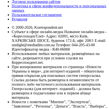
Договор пользования сайтом
Политика в сфере конфиденциальности и персональных
данных
Пользовательское соглашение
Редакция
© 2000-2026, Korrespondent.net
Субъект в сфере онлайн-медиа Название онлайн-медиа -
«КореспонденТ.net» Адрес: 02091, місто Київ,
ХАРКІВСЬКЕ ШОСЕ, будинок 172-Б, офіс 208/1 E-mail:
sunlight@mediadim.com.ua
Телефон: 044-205-43-00
Идентификатор медиа - R40-06068
Использование любых материалов, размещённых на
сайте, разрешается при условии ссылки на
Корреспондент.net.
При копировании материалов со страницы «Новости
Украины и мира», для интернет-изданий – обязательна
прямая открытая для поисковых систем гиперссылка.
Ссылка должна быть размещена в независимости от
полного либо частичного использования материалов.
Гиперссылка (для интернет- изданий) – должна быть
размещена в подзаголовке или в первом абзаце
материала.
Новости с пометками "Мнение", "Экспертиза",
"Заявление", "Регионы", "Деньги", "Власть", "Выборы",