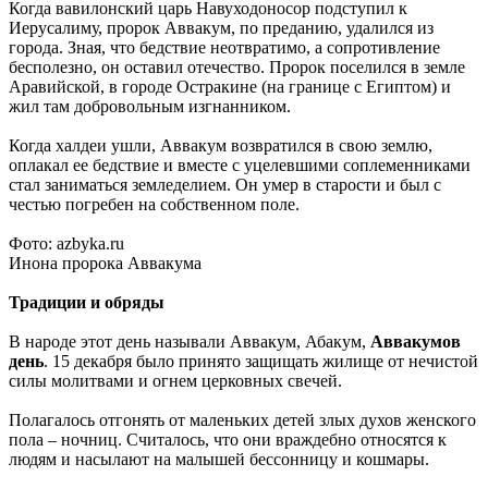
Когда вавилонский царь Навуходоносор подступил к
Иерусалиму, пророк Аввакум, по преданию, удалился из
города. Зная, что бедствие неотвратимо, а сопротивление
бесполезно, он оставил отечество. Пророк поселился в земле
Аравийской, в городе Остракине (на границе с Египтом) и
жил там добровольным изгнанником.
Когда халдеи ушли, Аввакум возвратился в свою землю,
оплакал ее бедствие и вместе с уцелевшими соплеменниками
стал заниматься земледелием. Он умер в старости и был с
честью погребен на собственном поле.
Фото: azbyka.ru
Инона пророка Аввакума
Традиции и обряды
В народе этот день называли Аввакум, Абакум,
Аввакумов
день
. 15 декабря было принято защищать жилище от нечистой
силы молитвами и огнем церковных свечей.
Полагалось отгонять от маленьких детей злых духов женского
пола – ночниц. Считалось, что они враждебно относятся к
людям и насылают на малышей бессонницу и кошмары.