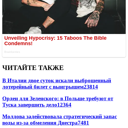
ЧИТАЙТЕ ТАКЖЕ
В Италии двое суток искали выброшенный
лотерейный билет с выигрышем
23814
Орден для Зеленского: в Польше требуют от
Туска завершить дело
12364
Молдова задействовала стратегический запас
воды из-за обмеления Днестра
7481