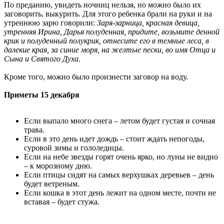
По преданию, увидеть ночниц нельзя, но можно было их
заговорить, выкурить. Для этого ребенка брали на руки и на
утреннюю зарю говорили:
Заря-зарница, красная девица,
утренняя Ирина, Дарья полуденная, придите, возьмите денной
крик и полуденный полукрик, отнесите его в темные леса, в
далекие края, за синие моря, на желтые пески, во имя Отца и
Сына и Святого Духа
.
Кроме того, можно было произнести заговор на воду.
Приметы 15 декабря
Если выпало много снега – летом будет густая и сочная
трава.
Если в это день идет дождь – стоит ждать непогоды,
суровой зимы и гололедицы.
Если на небе звезды горят очень ярко, но луны не видно
– к морозному дню.
Если птицы сидят на самых верхушках деревьев – день
будет ветреным.
Если кошка в этот день лежит на одном месте, почти не
вставая – будет стужа.