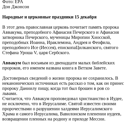
Фото: EPA
Дон Джонсон
Народные и церковные праздники 15 декабря
В этот день православная церковь почитает память пророка
Аввакума, преподобного Афанасия Печерского и Афанасия
затворника Печерского, мученицы Миропии Хиосской,
преподобных Иоанна, Ираклемона, Андрея и Феофила,
преподобного Исе (Иессея), епископаЦилканского, святого
Стефана Уроша V, царя Сербского.
Аввакум
был восьмым из двенадцати малых библейских
пророков, его именем названа книга в Ветхом Завете.
Достоверных сведений о жизни пророка не сохранилось. В
неканонических источниках есть рассказ о том, как он принес
пророку Даниилу пищу, когда тот был брошен в ров со
львами.
Считается, что Аввакум проповедовал христианство в Иудее,
не исключено, что в Иерусалиме. Святой известен своими
пророчествами о разрушении халдеями Иерусалимского
Храма и самого Иерусалима, Вавилонском пленении иудеев,
возвращении пленных на родину и приходе Мессии.