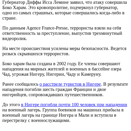
Губернатор Диффы Исса Лемине заявил, что атаку совершила
Боко Харам. Это кровопролитие, подчеркнул губернатор,
одно из самых страшных, которые совершались когда-либо в
стране.
По данным Agence France-Presse, террористы взяли на себя
ответственность за преступление, выпустив трехминутный
видеоролик.
На месте происшествия усилены меры безопасности. Ведется
розыск скрывшихся террористов.
Боко харам была создана в 2002 году. Ее члены совершают
нападения на мирных жителей и военных в бассейне озера
Чад, угрожая Нигеру, Нигерии, Чаду и Камеруну.
Ранее сообщалось
о расстреле туристов в Нигере
. В результате
нападения погибли шесть граждан Франции и двое
нигерийцев, сопровождавших путешественников.
До этого
в Нигере погибли почти 100 человек при нападении
на военный лагерь. Группа боевиков на машинах прибыла в
военный лагерь на границе Нигера и Мали и вступила в
перестрелку с военнослужащими.