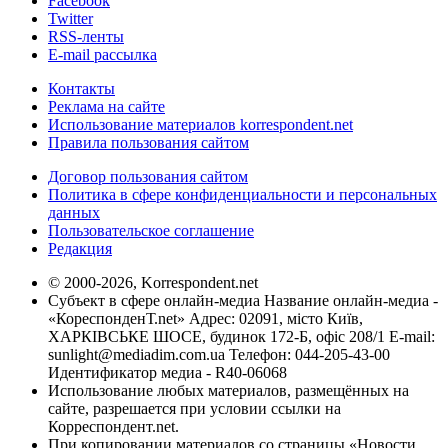
Facebook
Twitter
RSS-ленты
E-mail рассылка
Контакты
Реклама на сайте
Использование материалов korrespondent.net
Правила пользования сайтом
Договор пользования сайтом
Политика в сфере конфиденциальности и персональных
данных
Пользовательское соглашение
Редакция
© 2000-2026, Korrespondent.net
Субъект в сфере онлайн-медиа Название онлайн-медиа -
«КореспонденТ.net» Адрес: 02091, місто Київ,
ХАРКІВСЬКЕ ШОСЕ, будинок 172-Б, офіс 208/1 E-mail:
sunlight@mediadim.com.ua
Телефон: 044-205-43-00
Идентификатор медиа - R40-06068
Использование любых материалов, размещённых на
сайте, разрешается при условии ссылки на
Корреспондент.net.
При копировании материалов со страницы «Новости