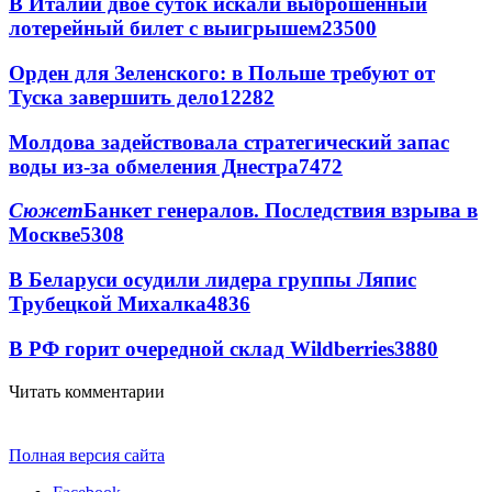
В Италии двое суток искали выброшенный
лотерейный билет с выигрышем
23500
Орден для Зеленского: в Польше требуют от
Туска завершить дело
12282
Молдова задействовала стратегический запас
воды из-за обмеления Днестра
7472
Сюжет
Банкет генералов. Последствия взрыва в
Москве
5308
В Беларуси осудили лидера группы Ляпис
Трубецкой Михалка
4836
В РФ горит очередной склад Wildberries
3880
Читать комментарии
Полная версия сайта