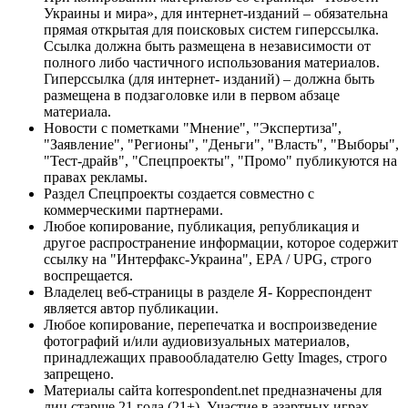
Украины и мира», для интернет-изданий – обязательна
прямая открытая для поисковых систем гиперссылка.
Ссылка должна быть размещена в независимости от
полного либо частичного использования материалов.
Гиперссылка (для интернет- изданий) – должна быть
размещена в подзаголовке или в первом абзаце
материала.
Новости с пометками "Мнение", "Экспертиза",
"Заявление", "Регионы", "Деньги", "Власть", "Выборы",
"Тест-драйв", "Спецпроекты", "Промо" публикуются на
правах рекламы.
Раздел Спецпроекты создается совместно с
коммерческими партнерами.
Любое копирование, публикация, републикация и
другое распространение информации, которое содержит
ссылку на "Интерфакс-Украина", EPA / UPG, строго
воспрещается.
Владелец веб-страницы в разделе Я- Корреспондент
является автор публикации.
Любое копирование, перепечатка и воспроизведение
фотографий и/или аудиовизуальных материалов,
принадлежащих правообладателю Getty Images, строго
запрещено.
Материалы сайта korrespondent.net предназначены для
лиц старше 21 года (21+). Участие в азартных играх