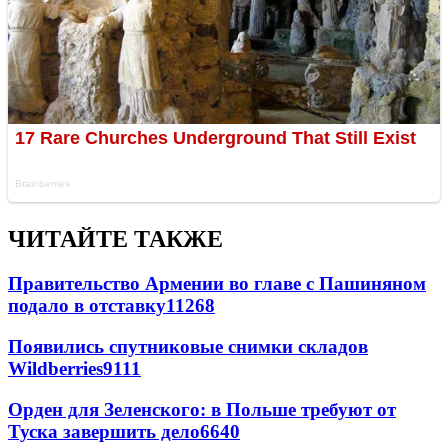
ЧИТАЙТЕ ТАКЖЕ
Правительство Армении во главе с Пашиняном
подало в отставку
11268
Появились спутниковые снимки складов
Wildberries
9111
Орден для Зеленского: в Польше требуют от
Туска завершить дело
6640