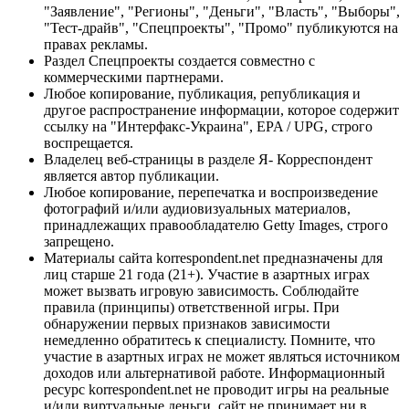
"Заявление", "Регионы", "Деньги", "Власть", "Выборы",
"Тест-драйв", "Спецпроекты", "Промо" публикуются на
правах рекламы.
Раздел Спецпроекты создается совместно с
коммерческими партнерами.
Любое копирование, публикация, републикация и
другое распространение информации, которое содержит
ссылку на "Интерфакс-Украина", EPA / UPG, строго
воспрещается.
Владелец веб-страницы в разделе Я- Корреспондент
является автор публикации.
Любое копирование, перепечатка и воспроизведение
фотографий и/или аудиовизуальных материалов,
принадлежащих правообладателю Getty Images, строго
запрещено.
Материалы сайта korrespondent.net предназначены для
лиц старше 21 года (21+). Участие в азартных играх
может вызвать игровую зависимость. Соблюдайте
правила (принципы) ответственной игры. При
обнаружении первых признаков зависимости
немедленно обратитесь к специалисту. Помните, что
участие в азартных играх не может являться источником
доходов или альтернативой работе. Информационный
ресурс korrespondent.net не проводит игры на реальные
и/или виртуальные деньги, сайт не принимает ни в