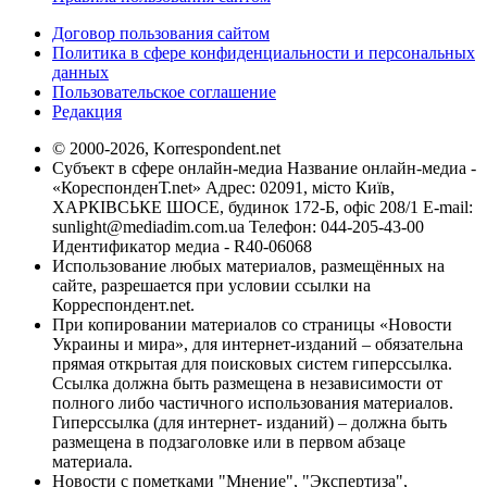
Договор пользования сайтом
Политика в сфере конфиденциальности и персональных
данных
Пользовательское соглашение
Редакция
© 2000-2026, Korrespondent.net
Субъект в сфере онлайн-медиа Название онлайн-медиа -
«КореспонденТ.net» Адрес: 02091, місто Київ,
ХАРКІВСЬКЕ ШОСЕ, будинок 172-Б, офіс 208/1 E-mail:
sunlight@mediadim.com.ua
Телефон: 044-205-43-00
Идентификатор медиа - R40-06068
Использование любых материалов, размещённых на
сайте, разрешается при условии ссылки на
Корреспондент.net.
При копировании материалов со страницы «Новости
Украины и мира», для интернет-изданий – обязательна
прямая открытая для поисковых систем гиперссылка.
Ссылка должна быть размещена в независимости от
полного либо частичного использования материалов.
Гиперссылка (для интернет- изданий) – должна быть
размещена в подзаголовке или в первом абзаце
материала.
Новости с пометками "Мнение", "Экспертиза",