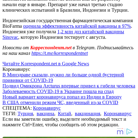
начали еще в январе. Препарат уже начал третью стадию
клинических испытаний в Бразилии, Индонезии и Турции.
Индонезийская государственная фармацевтическая компания
BioFarma
оценила эффективность китайской вакцины в 97%
.
Индонезия уже получила
1,2 млн доз китайской вакцины
Sinovac
, которую Индонезия тестирует с августа.
Новости от
Корреспондент.net
в Telegram. Подписывайтесь
на наш канал
https://t.me/korrespondentnet
Читайте Korrespondent.net в Google News
Коронавирус
В Минздраве сказали, нужно ли больше одной бустерной
прививки от COVID-19
Подвид Омикрона Arcturus впервые привел к гибели человека
Заболеваемость COVID-19 в Украине пошла на спад
Новый вариант коронавируса попал из Индии в Европу
В США отменили режим ЧС, введенный из-за COVID
СПЕЦТЕМА:
Коронавирус
ТЕГИ:
Турция
,
вакцина
,
Китай
,
вакцинация
,
Коронавирус
Если вы заметили ошибку, выделите необходимый текст и
нажмите Ctrl+Enter, чтобы сообщить об этом редакции.