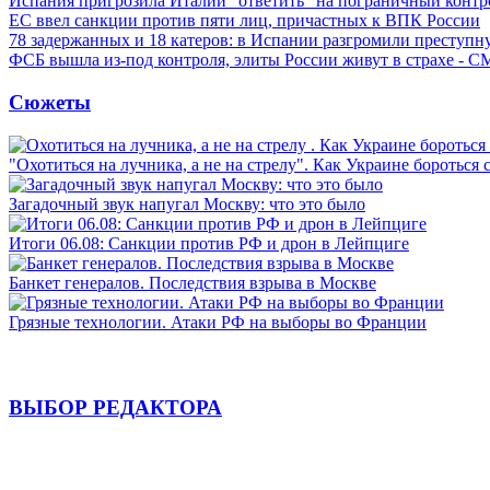
Испания пригрозила Италии "ответить" на пограничный контр
ЕС ввел санкции против пяти лиц, причастных к ВПК России
78 задержанных и 18 катеров: в Испании разгромили преступн
ФСБ вышла из-под контроля, элиты России живут в страхе - 
Сюжеты
"Охотиться на лучника, а не на стрелу". Как Украине бороться 
Загадочный звук напугал Москву: что это было
Итоги 06.08: Санкции против РФ и дрон в Лейпциге
Банкет генералов. Последствия взрыва в Москве
Грязные технологии. Атаки РФ на выборы во Франции
ВЫБОР РЕДАКТОРА