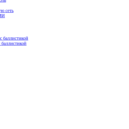
оль
ую сеть
СМИ
с баллистикой