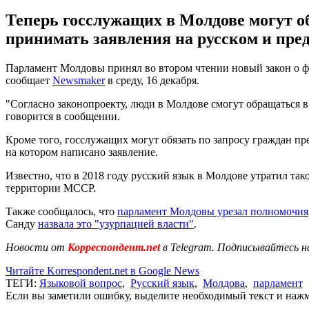
Теперь госслужащих в Молдове могут об
принимать заявления на русском и пре
Парламент Молдовы принял во втором чтении новый закон о фу
сообщает
Newsmaker
в среду, 16 декабря.
"Согласно законопроекту, люди в Молдове смогут обращаться в
говорится в сообщении.
Кроме того, госслужащих могут обязать по запросу граждан пр
на котором написано заявление.
Известно, что в 2018 году русский язык в Молдове утратил т
территории МССР.
Также сообщалось, что
парламент Молдовы урезал полномочия
Санду
назвала это "узурпацией власти"
.
Новости от
Корреспондент.net
в Telegram. Подписывайтесь н
Читайте Korrespondent.net в Google News
ТЕГИ:
Языковой вопрос
,
Русский язык
,
Молдова
,
парламент
Если вы заметили ошибку, выделите необходимый текст и нажми