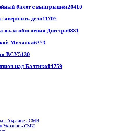
рейный билет с выигрышем
20410
а завершить дело
11705
ы из-за обмеления Днестра
6881
цкой Михалка
6353
так ВСУ
5130
шпион над Балтикой
4759
 в Украине - СМИ