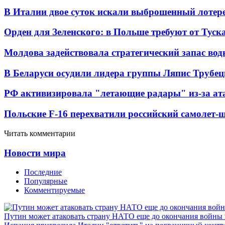
В Италии двое суток искали выброшенный лоте
Орден для Зеленского: в Польше требуют от Туск
Молдова задействовала стратегический запас вод
В Беларуси осудили лидера группы Ляпис Трубе
РФ активизировала "летающие радары" из-за а
Польские F-16 перехватили российский самолет-
Читать комментарии
Новости мира
Последние
Популярные
Комментируемые
Путин может атаковать страну НАТО еще до окончания войны