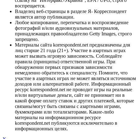
ссылку на "Интерфакс-Украина", EPA / UPG, строго
воспрещается.
Владелец веб-страницы в разделе Я- Корреспондент
является автор публикации.
Любое копирование, перепечатка и воспроизведение
фотографий и/или аудиовизуальных материалов,
принадлежащих правообладателю Getty Images, строго
запрещено.
Материалы сайта korrespondent.net предназначены для
лиц старше 21 года (21+). Участие в азартных играх
может вызвать игровую зависимость. Соблюдайте
правила (принципы) ответственной игры. При
обнаружении первых признаков зависимости
немедленно обратитесь к специалисту. Помните, что
участие в азартных играх не может являться источником
доходов или альтернативой работе. Информационный
ресурс korrespondent.net не проводит игры на реальные
и/или виртуальные деньги, сайт не принимает ни в
какой форме оплату ставок и других платежей, которые
связаны/могут быть связаны с азартными играми,
букмекерами или тотализаторами. Какие-либо
материалы на информационном ресурсе
korrespondent.net публикуются исключительно в
информационных целях.