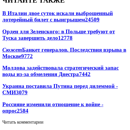
ЧИТАЙТЕ ТАКЖЕ
В Италии двое суток искали выброшенный
лотерейный билет с выигрышем
24509
Орден для Зеленского: в Польше требуют от
Туска завершить дело
12778
Сюжет
Банкет генералов. Последствия взрыва в
Москве
9772
Молдова задействовала стратегический запас
воды из-за обмеления Днестра
7442
Украина поставила Путина перед дилеммой -
СМИ
3079
Россияне изменили отношение к войне -
опрос
2584
Читать комментарии