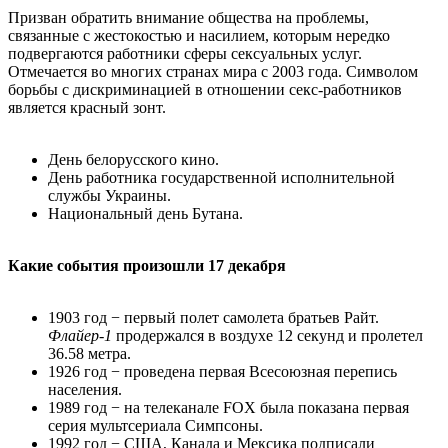
Призван обратить внимание общества на проблемы,
связанные с жестокостью и насилием, которым нередко
подвергаются работники сферы сексуальных услуг.
Отмечается во многих странах мира с 2003 года. Символом
борьбы с дискриминацией в отношении секс-работников
является красный зонт.
День белорусского кино.
День работника государственной исполнительной
службы Украины.
Национальный день Бутана.
Какие события произошли 17 декабря
1903 год − первый полет самолета братьев Райт.
Флайер-1
продержался в воздухе 12 секунд и пролетел
36.58 метра.
1926 год − проведена первая Всесоюзная перепись
населения.
1989 год − на телеканале FOX была показана первая
серия мультсериала Симпсоны.
1992 год − США, Канада и Мексика подписали