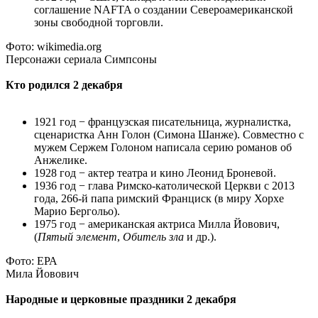
соглашение NAFTA о создании Североамериканской
зоны свободной торговли.
Фото: wikimedia.org
Персонажи сериала Симпсоны
Кто родился 2 декабря
1921 год − французская писательница, журналистка,
сценаристка Анн Голон (Симона Шанже). Совместно с
мужем Сержем Голоном написала серию романов об
Анжелике.
1928 год − актер театра и кино Леонид Броневой.
1936 год − глава Римско-католической Церкви с 2013
года, 266-й папа римский Франциск (в миру Хорхе
Марио Бергольо).
1975 год − американская актриса Милла Йовович,
(
Пятый элемент
,
Обитель зла
и др.).
Фото: ЕРА
Мила Йовович
Народные и церковные праздники 2 декабря