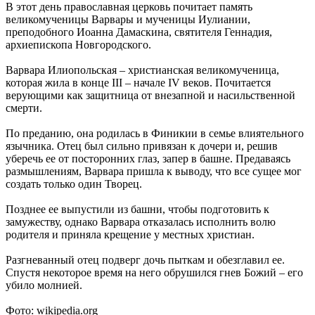
В этот день православная церковь почитает память
великомученицы Варвары и мученицы Иулиании,
преподобного Иоанна Дамаскина, святителя Геннадия,
архиепископа Новгородского.
Варвара Илиопольская – христианская великомученица,
которая жила в конце III – начале IV веков. Почитается
верующими как защитница от внезапной и насильственной
смерти.
По преданию, она родилась в Финикии в семье влиятельного
язычника. Отец был сильно привязан к дочери и, решив
уберечь ее от посторонних глаз, запер в башне. Предаваясь
размышлениям, Варвара пришла к выводу, что все сущее мог
создать только один Творец.
Позднее ее выпустили из башни, чтобы подготовить к
замужеству, однако Варвара отказалась исполнить волю
родителя и приняла крещение у местных христиан.
Разгневанный отец подверг дочь пыткам и обезглавил ее.
Спустя некоторое время на него обрушился гнев Божий – его
убило молнией.
Фото: wikipedia.org