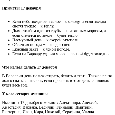
Приметы 17 декабря
Если небо звездное и ясное – к холоду, а если звезды
светят тускло − к теплу.
Дым столбом идет из трубы – к затяжным морозам, а
если стелется по земле – будет тепло.
Пасмурный день − к скорой оттепели.
Облачная погода − выпадет снег.
Красный закат − к ясной погоде.
Если на Варвару ударил мороз − весной будет холодно.
Что нельзя делать 17 декабря
В Варварин день нельзя стирать, белить и ткать. Также нельзя
долго спать: считалось, если проспать в этот день, сонливым
будет весь год.
У кого сегодня именины
Именины 17 декабря отмечают: Александра, Алексей,
Анастасия, Варвара, Василий, Геннадий, Дмитрий,
Екатерина, Иван, Кира, Николай, Серафина, Ульяна.