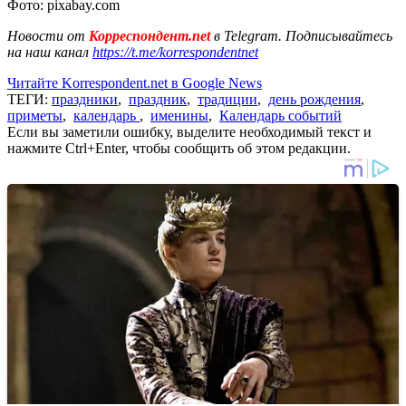
Фото: pixabay.com
Новости от
Корреспондент.net
в Telegram. Подписывайтесь
на наш канал
https://t.me/korrespondentnet
Читайте Korrespondent.net в Google News
ТЕГИ:
праздники
,
праздник
,
традиции
,
день рождения
,
приметы
,
календарь
,
именины
,
Календарь событий
Если вы заметили ошибку, выделите необходимый текст и
нажмите Ctrl+Enter, чтобы сообщить об этом редакции.