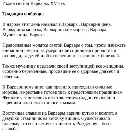
Икона святой Варвары, XV век
Традиции и обряды
В народе этот день называли Варвары, Варварин день,
Варварины морозы, Варваринские морозы; Варвара
Мучельница, Варюха.
Православные молятся святой Варваре о том, чтобы избежать
внезапной смерти, за умерших без принятия причастия и
исповеди, за детей и об исцелении от различных болезней.
Также мученицу называли своей заступницей все женщины,
особенно беременные, просившие ее о здоровье для себя и
ребенка.
К Варвариному дню, как правило, приходили сильные
морозы, и крестьяне готовились к предстоящим праздникам.
Женщины занимались изготовлением сладостей, варили
вареники или пекли пироги с маком.
Восточные славяне на Варвары варили кутью и компот, а
девушки ставили дома веточку вишни. Существовало
поверье, что если веточка зацветет к Рождеству – быть
свадьбе.