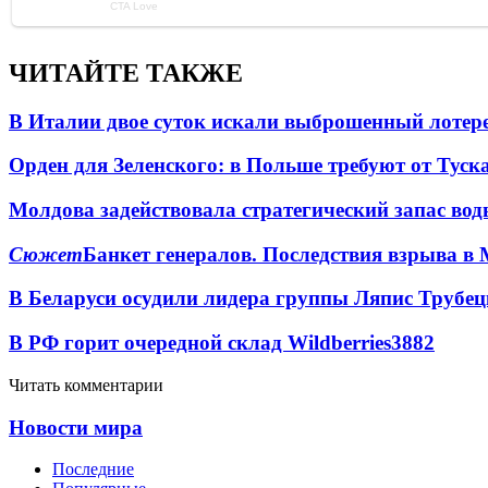
ЧИТАЙТЕ ТАКЖЕ
В Италии двое суток искали выброшенный лоте
Орден для Зеленского: в Польше требуют от Туск
Молдова задействовала стратегический запас вод
Сюжет
Банкет генералов. Последствия взрыва в 
В Беларуси осудили лидера группы Ляпис Трубе
В РФ горит очередной склад Wildberries
3882
Читать комментарии
Новости мира
Последние