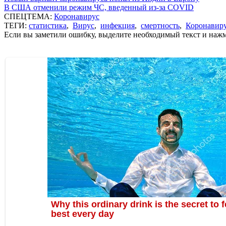
В США отменили режим ЧС, введенный из-за COVID
СПЕЦТЕМА:
Коронавирус
ТЕГИ:
статистика
,
Вирус
,
инфекция
,
смертность
,
Коронавир
Если вы заметили ошибку, выделите необходимый текст и нажми