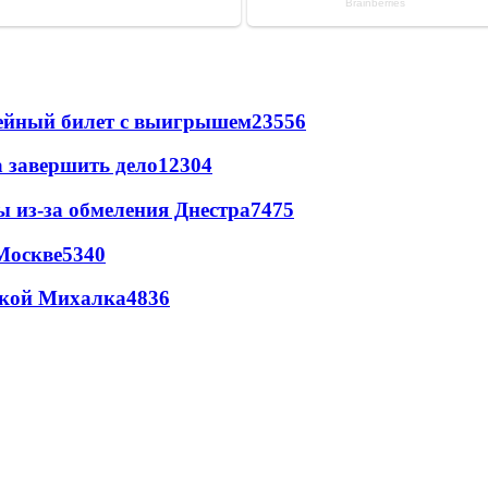
рейный билет с выигрышем
23556
а завершить дело
12304
ы из-за обмеления Днестра
7475
Москве
5340
цкой Михалка
4836