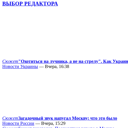
ВЫБОР РЕДАКТОРА
Сюжет
"Охотиться на лучника, а не на стрелу". Как Украи
Новости Украины
— Вчера, 16:38
Сюжет
Загадочный звук напугал Москву: что это было
Новости России
— Вчера, 15:29