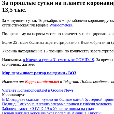
За прошлые сутки на планете коронави
13,5 тыс.
За минувшие сутки, 16 декабря, в мире заболели коронавирусом
статистическая платформа
Worldometers
.
По-прежнему на первом месте по количеству инфицирования и 
Более 25 тысяч больных зарегистрировано в Великобритании (25
Украина находилась на 15 позиции по количеству зарегистриро
Напомним,
в Киеве за сутки 31 смерть от COVID-19
. За время
столичных жителя.
Мир переживает разгар пандемии - ВОЗ
Новости от
Корреспондент.net
в Telegram. Подписывайтесь н
Читайте Korrespondent.net в Google News
Коронавирус
В Минздраве сказали, нужно ли больше одной бустерной прив
Подвид Омикрона Arcturus впервые привел к гибели человека
Заболеваемость COVID-19 в Украине пошла на спад
Новый вариант коронавируса попал из Индии в Европу