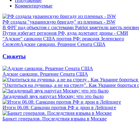
Популярные
Комментируемые
РФ создала "украинскую бригаду" из пленных - ISW
В ФРГ над объектом с системами Patriot заметили шесть неизв
Путин избегает регионов РФ, куда долетают дроны - СМИ
"Адские" санкции США против РФ: реакция Зеленского
Сюжет
Адские санкции. Решение Сената США
Сюжеты
Адские санкции. Решение Сената США
"Охотиться на лучника, а не на стрелу". Как Украине бороться 
Загадочный звук напугал Москву: что это было
Итоги 06.08: Санкции против РФ и дрон в Лейпциге
Банкет генералов. Последствия взрыва в Москве