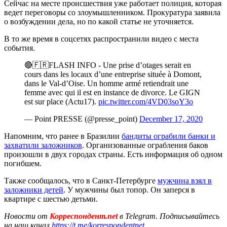
Сейчас на месте происшествия уже работает полиция, которая
ведет переговоры со злоумышленником. Прокуратура заявила
о возбуждении дела, но по какой статье не уточняется.
В то же время в соцсетях распространили видео с места
события.
🔴🇫🇷FLASH INFO - Une prise d’otages serait en
cours dans les locaux d’une entreprise située à Domont,
dans le Val-d’Oise. Un homme armé retiendrait une
femme avec qui il est en instance de divorce. Le GIGN
est sur place (Actu17).
pic.twitter.com/4VD03soY3o
— Point PRESSE (@presse_point)
December 17, 2020
Напомним, что ранее в Бразилии
бандиты ограбили банки и
захватили заложников
. Организованные ограбления баков
произошли в двух городах страны. Есть информация об одном
погибшем.
Также сообщалось, что в Санкт-Петербурге
мужчина взял в
заложники детей
. У мужчины был топор. Он заперся в
квартире с шестью детьми.
Новости от
Корреспондент.net
в Telegram. Подписывайтесь
на наш канал
https://t.me/korrespondentnet