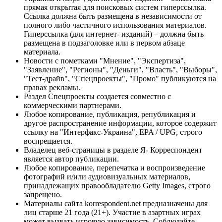
прямая открытая для поисковых систем гиперссылка.
Ссылка должна быть размещена в независимости от
полного либо частичного использования материалов.
Гиперссылка (для интернет- изданий) – должна быть
размещена в подзаголовке или в первом абзаце
материала.
Новости с пометками "Мнение", "Экспертиза",
"Заявление", "Регионы", "Деньги", "Власть", "Выборы",
"Тест-драйв", "Спецпроекты", "Промо" публикуются на
правах рекламы.
Раздел Спецпроекты создается совместно с
коммерческими партнерами.
Любое копирование, публикация, републикация и
другое распространение информации, которое содержит
ссылку на "Интерфакс-Украина", EPA / UPG, строго
воспрещается.
Владелец веб-страницы в разделе Я- Корреспондент
является автор публикации.
Любое копирование, перепечатка и воспроизведение
фотографий и/или аудиовизуальных материалов,
принадлежащих правообладателю Getty Images, строго
запрещено.
Материалы сайта korrespondent.net предназначены для
лиц старше 21 года (21+). Участие в азартных играх
может вызвать игровую зависимость. Соблюдайте