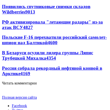
Появились спутниковые снимки складов
Wildberries
9013
РФ активизировала "летающие радары" из-за
атак ВСУ
4827
Польские F-16 перехватили российский самолет-
шпион над Балтикой
4600
В Беларуси осудили лидера группы Ляпис
Трубецкой Михалка
4354
Россия собрала рекордный нефтяной конвой в
Арктике
4169
Читать комментарии
Полная версия сайта
Facebook