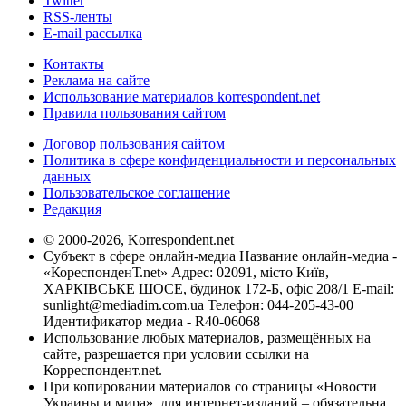
Twitter
RSS-ленты
E-mail рассылка
Контакты
Реклама на сайте
Использование материалов korrespondent.net
Правила пользования сайтом
Договор пользования сайтом
Политика в сфере конфиденциальности и персональных
данных
Пользовательское соглашение
Редакция
© 2000-2026, Korrespondent.net
Субъект в сфере онлайн-медиа Название онлайн-медиа -
«КореспонденТ.net» Адрес: 02091, місто Київ,
ХАРКІВСЬКЕ ШОСЕ, будинок 172-Б, офіс 208/1 E-mail:
sunlight@mediadim.com.ua
Телефон: 044-205-43-00
Идентификатор медиа - R40-06068
Использование любых материалов, размещённых на
сайте, разрешается при условии ссылки на
Корреспондент.net.
При копировании материалов со страницы «Новости
Украины и мира», для интернет-изданий – обязательна