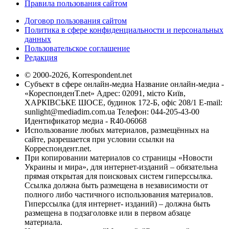
Правила пользования сайтом
Договор пользования сайтом
Политика в сфере конфиденциальности и персональных
данных
Пользовательское соглашение
Редакция
© 2000-2026, Korrespondent.net
Субъект в сфере онлайн-медиа Название онлайн-медиа -
«КореспонденТ.net» Адрес: 02091, місто Київ,
ХАРКІВСЬКЕ ШОСЕ, будинок 172-Б, офіс 208/1 E-mail:
sunlight@mediadim.com.ua
Телефон: 044-205-43-00
Идентификатор медиа - R40-06068
Использование любых материалов, размещённых на
сайте, разрешается при условии ссылки на
Корреспондент.net.
При копировании материалов со страницы «Новости
Украины и мира», для интернет-изданий – обязательна
прямая открытая для поисковых систем гиперссылка.
Ссылка должна быть размещена в независимости от
полного либо частичного использования материалов.
Гиперссылка (для интернет- изданий) – должна быть
размещена в подзаголовке или в первом абзаце
материала.