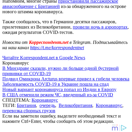
Напомним, многие страны
приостановили пассажирское
авиасообщение с Британией
из-за обнаруженного на острове
нового штамма коронавируса.
Также сообщалось, что в Германии десятки пассажиров,
прилетевших из Великобритании,
провели ночь в аэропортах
,
ожидая результатов COVID-тестов.
Новости от
Корреспондент.net
в Telegram. Подписывайтесь
на наш канал
https://t.me/korrespondentnet
Читайте Korrespondent.net в Google News
Коронавирус
В Минздраве сказали, нужно ли больше одной бустерной
прививки от COVID-19
Подвид Омикрона Arcturus впервые привел к гибели человека
Заболеваемость COVID-19 в Украине пошла на спад
Новый вариант коронавируса попал из Индии в Европу
В США отменили режим ЧС, введенный из-за COVID
СПЕЦТЕМА:
Коронавирус
ТЕГИ:
Британия
,
очередь
,
Великобритания
,
Коронавирус
,
перевозка сборных грузов
Если вы заметили ошибку, выделите необходимый текст и
нажмите Ctrl+Enter, чтобы сообщить об этом редакции.