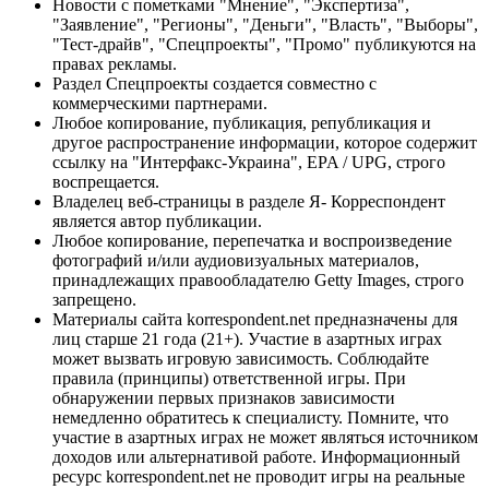
Новости с пометками "Мнение", "Экспертиза",
"Заявление", "Регионы", "Деньги", "Власть", "Выборы",
"Тест-драйв", "Спецпроекты", "Промо" публикуются на
правах рекламы.
Раздел Спецпроекты создается совместно с
коммерческими партнерами.
Любое копирование, публикация, републикация и
другое распространение информации, которое содержит
ссылку на "Интерфакс-Украина", EPA / UPG, строго
воспрещается.
Владелец веб-страницы в разделе Я- Корреспондент
является автор публикации.
Любое копирование, перепечатка и воспроизведение
фотографий и/или аудиовизуальных материалов,
принадлежащих правообладателю Getty Images, строго
запрещено.
Материалы сайта korrespondent.net предназначены для
лиц старше 21 года (21+). Участие в азартных играх
может вызвать игровую зависимость. Соблюдайте
правила (принципы) ответственной игры. При
обнаружении первых признаков зависимости
немедленно обратитесь к специалисту. Помните, что
участие в азартных играх не может являться источником
доходов или альтернативой работе. Информационный
ресурс korrespondent.net не проводит игры на реальные