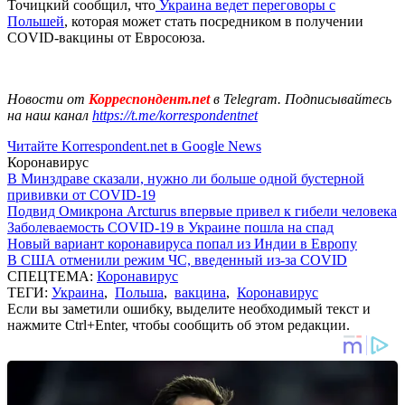
Точицкий сообщил, что
Украина ведет переговоры с
Польшей
, которая может стать посредником в получении
COVID-вакцины от Евросоюза.
Новости от
Корреспондент.net
в Telegram. Подписывайтесь
на наш канал
https://t.me/korrespondentnet
Читайте Korrespondent.net в Google News
Коронавирус
В Минздраве сказали, нужно ли больше одной бустерной
прививки от COVID-19
Подвид Омикрона Arcturus впервые привел к гибели человека
Заболеваемость COVID-19 в Украине пошла на спад
Новый вариант коронавируса попал из Индии в Европу
В США отменили режим ЧС, введенный из-за COVID
СПЕЦТЕМА:
Коронавирус
ТЕГИ:
Украина
,
Польша
,
вакцина
,
Коронавирус
Если вы заметили ошибку, выделите необходимый текст и
нажмите Ctrl+Enter, чтобы сообщить об этом редакции.