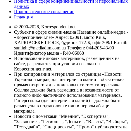
Политика в сфере конфиденциальности и персональных
данных
Пользовательское соглашение
Редакция
© 2000-2026, Korrespondent.net
Субъект в сфере онлайн-медиа Название онлайн-медиа -
«КореспонденТ.net» Адрес: 02091, місто Київ,
ХАРКІВСЬКЕ ШОСЕ, будинок 172-Б, офіс 208/1 E-mail:
sunlight@mediadim.com.ua
Телефон: 044-205-43-00
Идентификатор медиа - R40-06068
Использование любых материалов, размещённых на
сайте, разрешается при условии ссылки на
Корреспондент.net.
При копировании материалов со страницы «Новости
Украины и мира», для интернет-изданий – обязательна
прямая открытая для поисковых систем гиперссылка.
Ссылка должна быть размещена в независимости от
полного либо частичного использования материалов.
Гиперссылка (для интернет- изданий) – должна быть
размещена в подзаголовке или в первом абзаце
материала.
Новости с пометками "Мнение", "Экспертиза",
"Заявление", "Регионы", "Деньги", "Власть", "Выборы",
"Тест-драйв", "Спецпроекты", "Промо" публикуются на