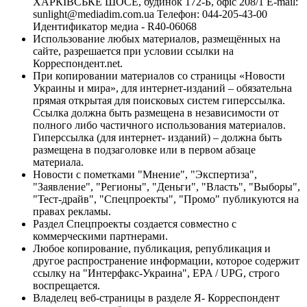
ХАРКІВСЬКЕ ШОСЕ, будинок 172-Б, офіс 208/1 E-mail:
sunlight@mediadim.com.ua
Телефон: 044-205-43-00
Идентификатор медиа - R40-06068
Использование любых материалов, размещённых на
сайте, разрешается при условии ссылки на
Корреспондент.net.
При копировании материалов со страницы «Новости
Украины и мира», для интернет-изданий – обязательна
прямая открытая для поисковых систем гиперссылка.
Ссылка должна быть размещена в независимости от
полного либо частичного использования материалов.
Гиперссылка (для интернет- изданий) – должна быть
размещена в подзаголовке или в первом абзаце
материала.
Новости с пометками "Мнение", "Экспертиза",
"Заявление", "Регионы", "Деньги", "Власть", "Выборы",
"Тест-драйв", "Спецпроекты", "Промо" публикуются на
правах рекламы.
Раздел Спецпроекты создается совместно с
коммерческими партнерами.
Любое копирование, публикация, републикация и
другое распространение информации, которое содержит
ссылку на "Интерфакс-Украина", EPA / UPG, строго
воспрещается.
Владелец веб-страницы в разделе Я- Корреспондент