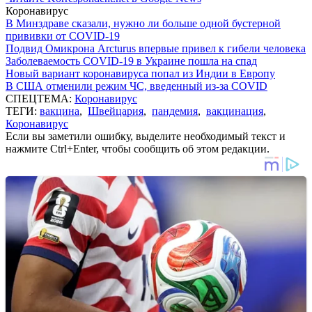
Коронавирус
В Минздраве сказали, нужно ли больше одной бустерной
прививки от COVID-19
Подвид Омикрона Arcturus впервые привел к гибели человека
Заболеваемость COVID-19 в Украине пошла на спад
Новый вариант коронавируса попал из Индии в Европу
В США отменили режим ЧС, введенный из-за COVID
СПЕЦТЕМА:
Коронавирус
ТЕГИ:
вакцина
,
Швейцария
,
пандемия
,
вакцинация
,
Коронавирус
Если вы заметили ошибку, выделите необходимый текст и
нажмите Ctrl+Enter, чтобы сообщить об этом редакции.