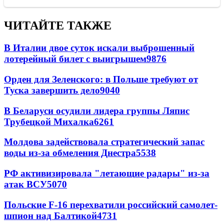
ЧИТАЙТЕ ТАКЖЕ
В Италии двое суток искали выброшенный
лотерейный билет с выигрышем
9876
Орден для Зеленского: в Польше требуют от
Туска завершить дело
9040
В Беларуси осудили лидера группы Ляпис
Трубецкой Михалка
6261
Молдова задействовала стратегический запас
воды из-за обмеления Днестра
5538
РФ активизировала "летающие радары" из-за
атак ВСУ
5070
Польские F-16 перехватили российский самолет-
шпион над Балтикой
4731