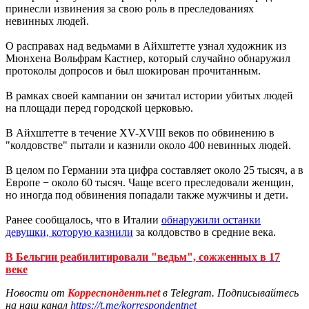
принесли извинения за свою роль в преследованиях
невинных людей.
О расправах над ведьмами в Айхштетте узнал художник из
Мюнхена Вольфрам Кастнер, который случайно обнаружил
протоколы допросов и был шокирован прочитанным.
В рамках своей кампании он зачитал истории убитых людей
на площади перед городской церковью.
В Айхштетте в течение XV-XVIII веков по обвинению в
"колдовстве" пытали и казнили около 400 невинных людей.
В целом по Германии эта цифра составляет около 25 тысяч, а в
Европе − около 60 тысяч. Чаще всего преследовали женщин,
но иногда под обвинения попадали также мужчины и дети.
Ранее сообщалось, что в Италии
обнаружили останки
девушки, которую казнили
за колдовство в средние века.
В Бельгии реабилитировали "ведьм", сожженных в 17
веке
Новости от
Корреспондент.net
в Telegram. Подписывайтесь
на наш канал
https://t.me/korrespondentnet