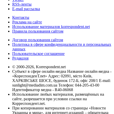
RSS-ленты
E-mail рассылка
Контакты
Реклама на сайте
Использование материалов korrespondent.net
Правила пользования сайтом
Договор пользования сайтом
Политика в сфере конфиденциальности и персональных
данных
Пользовательское соглашение
Редакция
© 2000-2026, Korrespondent.net
Субъект в сфере онлайн-медиа Название онлайн-медиа -
«КореспонденТ.net» Адрес: 02091, місто Київ,
ХАРКІВСЬКЕ ШОСЕ, будинок 172-Б, офіс 208/1 E-mail:
sunlight@mediadim.com.ua
Телефон: 044-205-43-00
Идентификатор медиа - R40-06068
Использование любых материалов, размещённых на
сайте, разрешается при условии ссылки на
Корреспондент.net.
При копировании материалов со страницы «Новости
Украины и мира», для интернет-изданий – обязательна