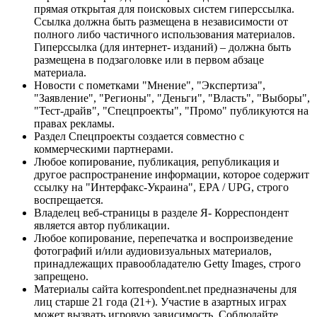
прямая открытая для поисковых систем гиперссылка.
Ссылка должна быть размещена в независимости от
полного либо частичного использования материалов.
Гиперссылка (для интернет- изданий) – должна быть
размещена в подзаголовке или в первом абзаце
материала.
Новости с пометками "Мнение", "Экспертиза",
"Заявление", "Регионы", "Деньги", "Власть", "Выборы",
"Тест-драйв", "Спецпроекты", "Промо" публикуются на
правах рекламы.
Раздел Спецпроекты создается совместно с
коммерческими партнерами.
Любое копирование, публикация, републикация и
другое распространение информации, которое содержит
ссылку на "Интерфакс-Украина", EPA / UPG, строго
воспрещается.
Владелец веб-страницы в разделе Я- Корреспондент
является автор публикации.
Любое копирование, перепечатка и воспроизведение
фотографий и/или аудиовизуальных материалов,
принадлежащих правообладателю Getty Images, строго
запрещено.
Материалы сайта korrespondent.net предназначены для
лиц старше 21 года (21+). Участие в азартных играх
может вызвать игровую зависимость. Соблюдайте