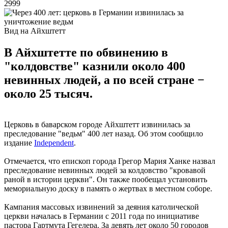
2999
Вид на Айхштетт
В Айхштетте по обвинению в
"колдовстве" казнили около 400
невинных людей, а по всей стране −
около 25 тысяч.
Церковь в баварском городе Айхштетт извинилась за
преследование "ведьм" 400 лет назад. Об этом сообщило
издание
Independent
.
Отмечается, что епископ города Грегор Мария Ханке назвал
преследование невинных людей за колдовство "кровавой
раной в истории церкви". Он также пообещал установить
мемориальную доску в память о жертвах в местном соборе.
Кампания массовых извинений за деяния католической
церкви началась в Германии с 2011 года по инициативе
пастора Гартмута Гегелера. За девять лет около 50 городов