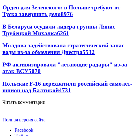
Орден для Зеленского: в Польше требуют от
Туска завершить дело
8976
В Беларуси осудили лидера группы Ляпис
Трубецкой Михалка
6261
Молдова задействовала стратегический запас
воды из-за обмеления Днестра
5532
РФ активизировала "летающие радары" из-за
атак ВСУ
5070
Польские F-16 перехватили российский самолет-
шпион над Балтикой
4731
Читать комментарии
Полная версия сайта
Facebook
Twitter