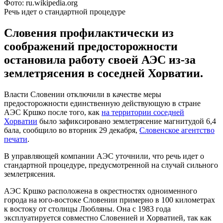
Фото: ru.wikipedia.org
Речь идет о стандартной процедуре
Словения профилактически из
соображений предосторожности
остановила работу своей АЭС из-за
землетрясения в соседней Хорватии.
Власти Словении отключили в качестве меры
предосторожности единственную действующую в стране
АЭС Кршко после того, как
на территории соседней
Хорватии
было зафиксировано землетрясение магнитудой 6,4
бала, сообщило во вторник 29 декабря,
Словенское агентство
печати
.
В управляющей компании АЭС уточнили, что речь идет о
стандартной процедуре, предусмотренной на случай сильного
землетрясения.
АЭС Кршко расположена в окрестностях одноименного
города на юго-востоке Словении примерно в 100 километрах
к востоку от столицы Любляны. Она с 1983 года
эксплуатируется совместно Словенией и Хорватией, так как