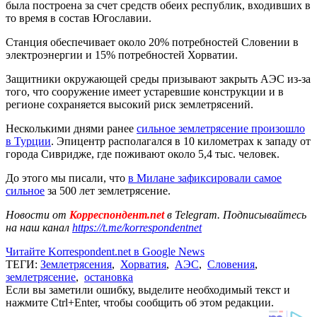
была построена за счет средств обеих республик, входивших в
то время в состав Югославии.
Станция обеспечивает около 20% потребностей Словении в
электроэнергии и 15% потребностей Хорватии.
Защитники окружающей среды призывают закрыть АЭС из-за
того, что сооружение имеет устаревшие конструкции и в
регионе сохраняется высокий риск землетрясений.
Несколькими днями ранее
сильное землетрясение произошло
в Турции
. Эпицентр располагался в 10 километрах к западу от
города Сивридже, где поживают около 5,4 тыс. человек.
До этого мы писали, что
в Милане зафиксировали самое
сильное
за 500 лет землетрясение.
Новости от
Корреспондент.net
в Telegram. Подписывайтесь
на наш канал
https://t.me/korrespondentnet
Читайте Korrespondent.net в Google News
ТЕГИ:
Землетрясения
,
Хорватия
,
АЭС
,
Словения
,
землетрясение
,
остановка
Если вы заметили ошибку, выделите необходимый текст и
нажмите Ctrl+Enter, чтобы сообщить об этом редакции.