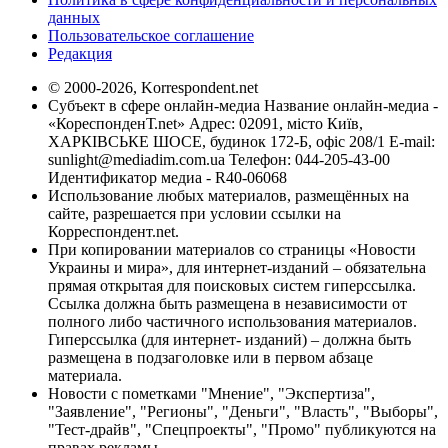
данных
Пользовательское соглашение
Редакция
© 2000-2026, Korrespondent.net
Субъект в сфере онлайн-медиа Название онлайн-медиа -
«КореспонденТ.net» Адрес: 02091, місто Київ,
ХАРКІВСЬКЕ ШОСЕ, будинок 172-Б, офіс 208/1 E-mail:
sunlight@mediadim.com.ua
Телефон: 044-205-43-00
Идентификатор медиа - R40-06068
Использование любых материалов, размещённых на
сайте, разрешается при условии ссылки на
Корреспондент.net.
При копировании материалов со страницы «Новости
Украины и мира», для интернет-изданий – обязательна
прямая открытая для поисковых систем гиперссылка.
Ссылка должна быть размещена в независимости от
полного либо частичного использования материалов.
Гиперссылка (для интернет- изданий) – должна быть
размещена в подзаголовке или в первом абзаце
материала.
Новости с пометками "Мнение", "Экспертиза",
"Заявление", "Регионы", "Деньги", "Власть", "Выборы",
"Тест-драйв", "Спецпроекты", "Промо" публикуются на
правах рекламы.