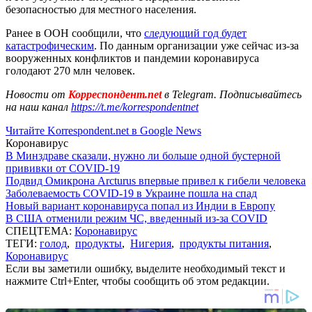
безопасностью для местного населения.
Ранее в ООН сообщили, что
следующий год будет
катастрофическим
. По данным организации уже сейчас из-за
вооруженных конфликтов и пандемии коронавируса
голодают 270 млн человек.
Новости от
Корреспондент.net
в Telegram. Подписывайтесь
на наш канал
https://t.me/korrespondentnet
Читайте Korrespondent.net в Google News
Коронавирус
В Минздраве сказали, нужно ли больше одной бустерной
прививки от COVID-19
Подвид Омикрона Arcturus впервые привел к гибели человека
Заболеваемость COVID-19 в Украине пошла на спад
Новый вариант коронавируса попал из Индии в Европу
В США отменили режим ЧС, введенный из-за COVID
СПЕЦТЕМА:
Коронавирус
ТЕГИ:
голод
,
продукты
,
Нигерия
,
продукты питания
,
Коронавирус
Если вы заметили ошибку, выделите необходимый текст и
нажмите Ctrl+Enter, чтобы сообщить об этом редакции.