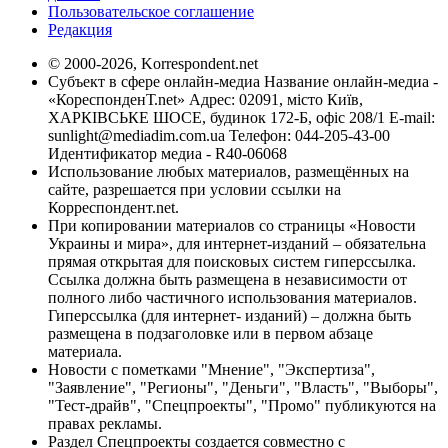
Пользовательское соглашение
Редакция
© 2000-2026, Korrespondent.net
Субъект в сфере онлайн-медиа Название онлайн-медиа -
«КореспонденТ.net» Адрес: 02091, місто Київ,
ХАРКІВСЬКЕ ШОСЕ, будинок 172-Б, офіс 208/1 E-mail:
sunlight@mediadim.com.ua
Телефон: 044-205-43-00
Идентификатор медиа - R40-06068
Использование любых материалов, размещённых на
сайте, разрешается при условии ссылки на
Корреспондент.net.
При копировании материалов со страницы «Новости
Украины и мира», для интернет-изданий – обязательна
прямая открытая для поисковых систем гиперссылка.
Ссылка должна быть размещена в независимости от
полного либо частичного использования материалов.
Гиперссылка (для интернет- изданий) – должна быть
размещена в подзаголовке или в первом абзаце
материала.
Новости с пометками "Мнение", "Экспертиза",
"Заявление", "Регионы", "Деньги", "Власть", "Выборы",
"Тест-драйв", "Спецпроекты", "Промо" публикуются на
правах рекламы.
Раздел Спецпроекты создается совместно с