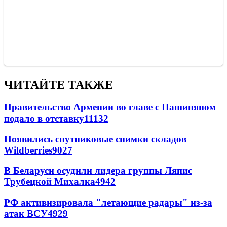
ЧИТАЙТЕ ТАКЖЕ
Правительство Армении во главе с Пашиняном
подало в отставку
11132
Появились спутниковые снимки складов
Wildberries
9027
В Беларуси осудили лидера группы Ляпис
Трубецкой Михалка
4942
РФ активизировала "летающие радары" из-за
атак ВСУ
4929