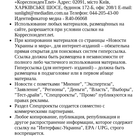
«КореспонденТ.net» Адрес: 02091, місто Київ,
ХАРКІВСЬКЕ ШОСЕ, будинок 172-Б, офіс 208/1 E-mail:
sunlight@mediadim.com.ua
Телефон: 044-205-43-00
Идентификатор медиа - R40-06068
Использование любых материалов, размещённых на
сайте, разрешается при условии ссылки на
Корреспондент.net.
При копировании материалов со страницы «Новости
Украины и мира», для интернет-изданий – обязательна
прямая открытая для поисковых систем гиперссылка.
Ссылка должна быть размещена в независимости от
полного либо частичного использования материалов.
Гиперссылка (для интернет- изданий) – должна быть
размещена в подзаголовке или в первом абзаце
материала.
Новости с пометками "Мнение", "Экспертиза",
"Заявление", "Регионы", "Деньги", "Власть", "Выборы",
"Тест-драйв", "Спецпроекты", "Промо" публикуются на
правах рекламы.
Раздел Спецпроекты создается совместно с
коммерческими партнерами.
Любое копирование, публикация, републикация и
другое распространение информации, которое содержит
ссылку на "Интерфакс-Украина", EPA / UPG, строго
воспрещается.