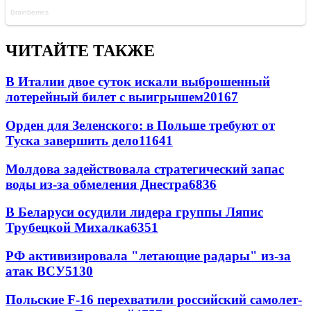
ЧИТАЙТЕ ТАКЖЕ
В Италии двое суток искали выброшенный
лотерейный билет с выигрышем
20167
Орден для Зеленского: в Польше требуют от
Туска завершить дело
11641
Молдова задействовала стратегический запас
воды из-за обмеления Днестра
6836
В Беларуси осудили лидера группы Ляпис
Трубецкой Михалка
6351
РФ активизировала "летающие радары" из-за
атак ВСУ
5130
Польские F-16 перехватили российский самолет-