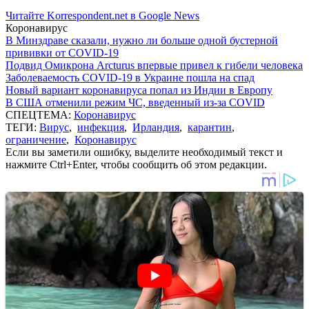
Читайте Korrespondent.net в Google News
Коронавирус
В Минздраве сказали, нужно ли больше одной бустерной
прививки от COVID-19
Подвид Омикрона Arcturus впервые привел к гибели человека
Заболеваемость COVID-19 в Украине пошла на спад
Новый вариант коронавируса попал из Индии в Европу
В США отменили режим ЧС, введенный из-за COVID
СПЕЦТЕМА:
Коронавирус
ТЕГИ:
Вирус
,
инфекция
,
Ирландия
,
карантин
,
ограничение
,
Коронавирус
Если вы заметили ошибку, выделите необходимый текст и
нажмите Ctrl+Enter, чтобы сообщить об этом редакции.